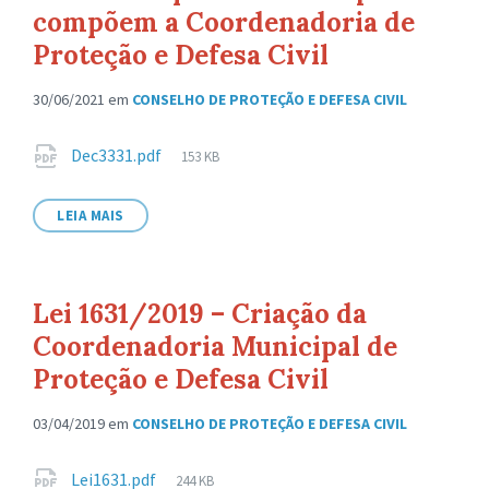
compõem a Coordenadoria de
Proteção e Defesa Civil
30/06/2021
em
CONSELHO DE PROTEÇÃO E DEFESA CIVIL
Anexos
Tamanho
Dec3331.pdf
153 KB
de
arquivo:
LEIA MAIS
Lei 1631/2019 – Criação da
Coordenadoria Municipal de
Proteção e Defesa Civil
03/04/2019
em
CONSELHO DE PROTEÇÃO E DEFESA CIVIL
Anexos
Tamanho
Lei1631.pdf
244 KB