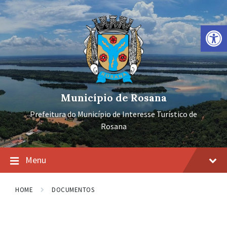
Ir
Pular
Pular
para
para
para
o
a
o
Barra de Ferramentas Aberta
conteúdo
navegação
rodapé
principal
Município de Rosana
Prefeitura do Município de Interesse Turístico de
Rosana
Menu
HOME
DOCUMENTOS