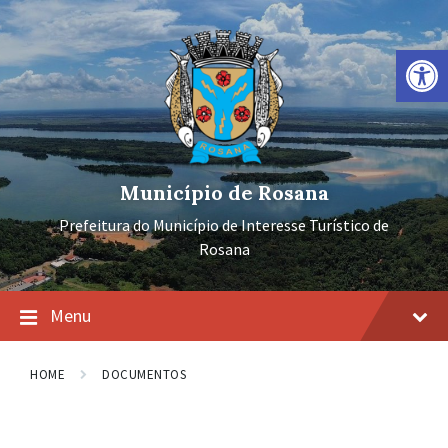
Ir
Pular
Pular
para
para
para
o
a
o
Barra de Ferramentas Aberta
conteúdo
navegação
rodapé
principal
Município de Rosana
Prefeitura do Município de Interesse Turístico de
Rosana
Menu
HOME
DOCUMENTOS