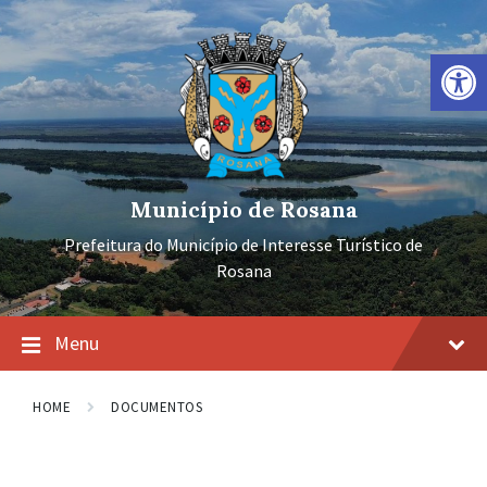
Ir
Pular
Pular
para
para
para
o
a
o
Barra de Ferramentas Aberta
conteúdo
navegação
rodapé
principal
Município de Rosana
Prefeitura do Município de Interesse Turístico de
Rosana
Menu
HOME
DOCUMENTOS