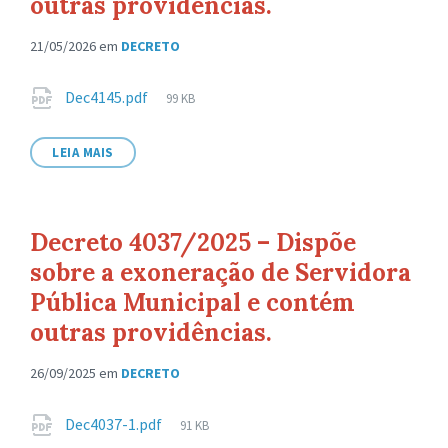
outras providências.
21/05/2026
em
DECRETO
Anexos
Tamanho
Dec4145.pdf
99 KB
de
arquivo:
LEIA MAIS
Decreto 4037/2025 – Dispõe
sobre a exoneração de Servidora
Pública Municipal e contém
outras providências.
26/09/2025
em
DECRETO
Anexos
Tamanho
Dec4037-1.pdf
91 KB
de