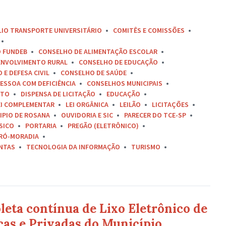
LIO TRANSPORTE UNIVERSITÁRIO
COMITÊS E COMISSÕES
O FUNDEB
CONSELHO DE ALIMENTAÇÃO ESCOLAR
ENVOLVIMENTO RURAL
CONSELHO DE EDUCAÇÃO
E DEFESA CIVIL
CONSELHO DE SAÚDE
ESSOA COM DEFICIÊNCIA
CONSELHOS MUNICIPAIS
ETO
DISPENSA DE LICITAÇÃO
EDUCAÇÃO
EI COMPLEMENTAR
LEI ORGÂNICA
LEILÃO
LICITAÇÕES
IPIO DE ROSANA
OUVIDORIA E SIC
PARECER DO TCE-SP
SICO
PORTARIA
PREGÃO (ELETRÔNICO)
RÓ-MORADIA
ONTAS
TECNOLOGIA DA INFORMAÇÃO
TURISMO
oleta contínua de Lixo Eletrônico de
cas e Privadas do Município.