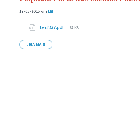
13/05/2025
em
LEI
Anexos
Tamanho
Lei1837.pdf
87 KB
de
arquivo:
LEIA MAIS