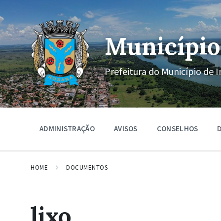
Ir
Pular
Pular
para
para
para
o
a
o
conteúdo
navegação
rodapé
Município
principal
Prefeitura do Município de I
ADMINISTRAÇÃO
AVISOS
CONSELHOS
D
HOME
DOCUMENTOS
lixo