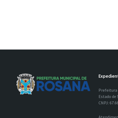
Expedien
Prefeitura
Estado de 
CNPJ: 67.6
Atendimen