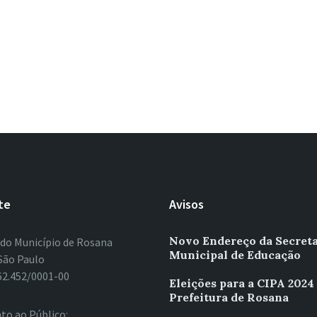
te
Avisos
Novo Endereço da Secreta
 do Município de Rosana
Municipal de Educação
São Paulo
62.452/0001-00
Eleições para a CIPA 2024
Prefeitura de Rosana
to ao Público: