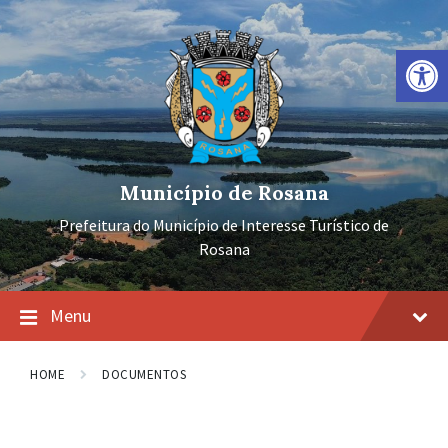
Ir
Pular
Pular
para
para
para
o
a
o
Barra de Ferramentas Aberta
conteúdo
navegação
rodapé
principal
Município de Rosana
Prefeitura do Município de Interesse Turístico de
Rosana
Menu
HOME
DOCUMENTOS