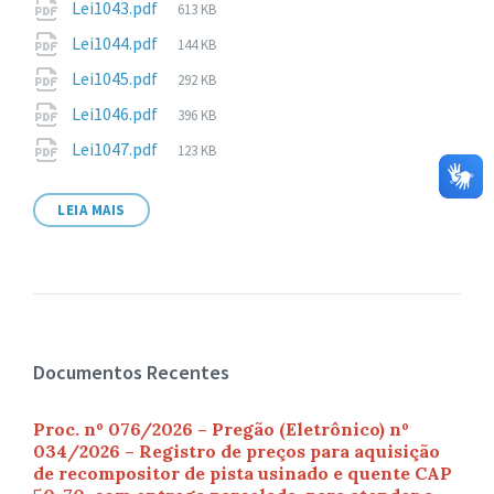
Tamanho
Lei1043.pdf
613 KB
arquivo:
de
Tamanho
Lei1044.pdf
144 KB
arquivo:
de
Tamanho
Lei1045.pdf
292 KB
arquivo:
de
Tamanho
Lei1046.pdf
396 KB
arquivo:
de
Tamanho
Lei1047.pdf
123 KB
arquivo:
de
arquivo:
LEIA MAIS
Documentos Recentes
Proc. nº 076/2026 – Pregão (Eletrônico) nº
034/2026 – Registro de preços para aquisição
de recompositor de pista usinado e quente CAP