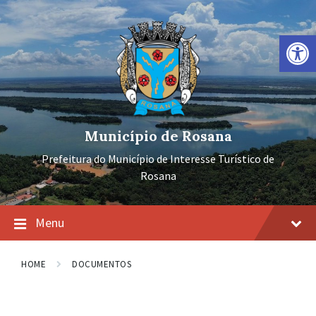
Ir
Pular
Pular
para
para
para
o
a
o
Barra de Ferramentas Aberta
conteúdo
navegação
rodapé
principal
Município de Rosana
Prefeitura do Município de Interesse Turístico de
Rosana
Menu
HOME
DOCUMENTOS