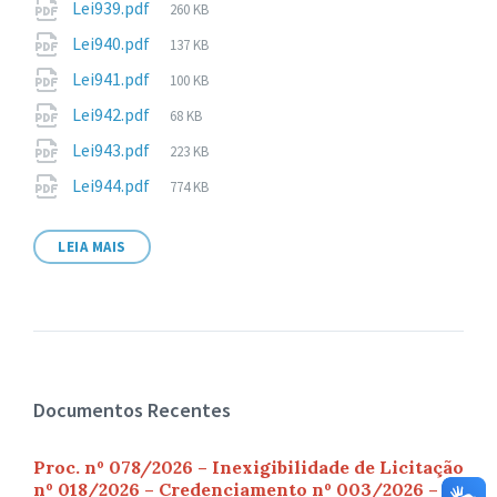
Tamanho
Lei939.pdf
260 KB
arquivo:
de
Tamanho
Lei940.pdf
137 KB
arquivo:
de
Tamanho
Lei941.pdf
100 KB
arquivo:
de
Tamanho
Lei942.pdf
68 KB
arquivo:
de
Tamanho
Lei943.pdf
223 KB
arquivo:
de
Tamanho
Lei944.pdf
774 KB
arquivo:
de
arquivo:
LEIA MAIS
Documentos Recentes
Proc. nº 078/2026 – Inexigibilidade de Licitação
nº 018/2026 – Credenciamento nº 003/2026 –