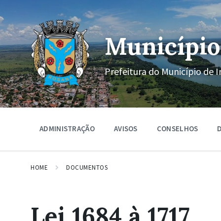
Ir
Pular
Pular
para
para
para
o
a
o
conteúdo
navegação
rodapé
Município
principal
Prefeitura do Município de I
ADMINISTRAÇÃO
AVISOS
CONSELHOS
D
HOME
DOCUMENTOS
Lei 1684 à 1717