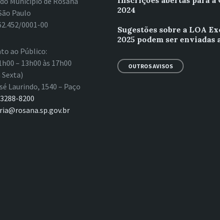
Inscrições abertas para a
 do Município de Rosana
2024
São Paulo
62.452/0001-00
Sugestões sobre a LOA Ex
2025 podem ser enviadas 
to ao Público:
1h00 – 13h00 às 17h00
OUTROS AVISOS
 Sexta)
sé Laurindo, 1540 – Paço
 3288-8200
ria@rosana.sp.gov.br