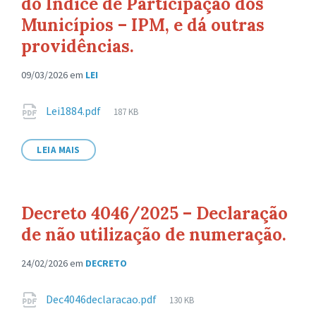
do Índice de Participação dos
Municípios – IPM, e dá outras
providências.
09/03/2026
em
LEI
Anexos
Tamanho
Lei1884.pdf
187 KB
de
arquivo:
LEIA MAIS
Decreto 4046/2025 – Declaração
de não utilização de numeração.
24/02/2026
em
DECRETO
Anexos
Tamanho
Dec4046declaracao.pdf
130 KB
de