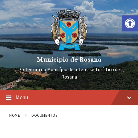
Ir
Pular
Pular
para
para
para
o
a
o
Barra de Ferramentas Aberta
conteúdo
navegação
rodapé
principal
Município de Rosana
Prefeitura do Município de Interesse Turístico de
Rosana
Menu
HOME
DOCUMENTOS