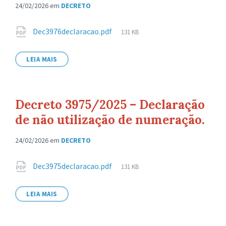
24/02/2026
em
DECRETO
Anexos
Tamanho
Dec3976declaracao.pdf
131 KB
de
arquivo:
LEIA MAIS
Decreto 3975/2025 – Declaração
de não utilização de numeração.
24/02/2026
em
DECRETO
Anexos
Tamanho
Dec3975declaracao.pdf
131 KB
de
arquivo:
LEIA MAIS