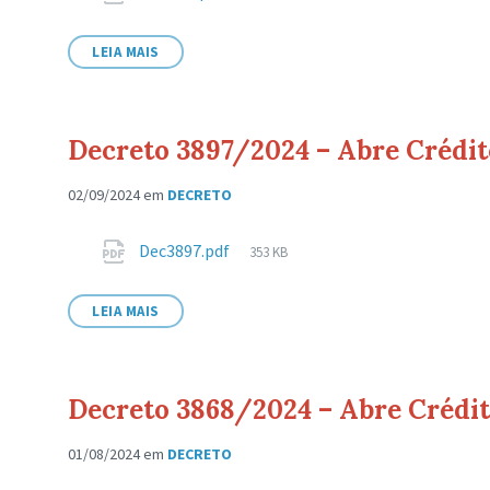
de
arquivo:
LEIA MAIS
Decreto 3897/2024 – Abre Crédi
02/09/2024
em
DECRETO
Anexos
Tamanho
Dec3897.pdf
353 KB
de
arquivo:
LEIA MAIS
Decreto 3868/2024 – Abre Crédi
01/08/2024
em
DECRETO