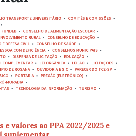
LIO TRANSPORTE UNIVERSITÁRIO
COMITÊS E COMISSÕES
O FUNDEB
CONSELHO DE ALIMENTAÇÃO ESCOLAR
ENVOLVIMENTO RURAL
CONSELHO DE EDUCAÇÃO
E DEFESA CIVIL
CONSELHO DE SAÚDE
ESSOA COM DEFICIÊNCIA
CONSELHOS MUNICIPAIS
ETO
DISPENSA DE LICITAÇÃO
EDUCAÇÃO
EI COMPLEMENTAR
LEI ORGÂNICA
LEILÃO
LICITAÇÕES
IPIO DE ROSANA
OUVIDORIA E SIC
PARECER DO TCE-SP
SICO
PORTARIA
PREGÃO (ELETRÔNICO)
RÓ-MORADIA
ONTAS
TECNOLOGIA DA INFORMAÇÃO
TURISMO
s e valores ao PPA 2022/2025 e
al suplementar