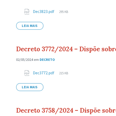
Anexos
Tamanho
Dec3823.pdf
295 KB
de
arquivo:
LEIA MAIS
Decreto 3772/2024 – Dispõe sobr
02/05/2024
em
DECRETO
Anexos
Tamanho
Dec3772.pdf
215 KB
de
arquivo:
LEIA MAIS
Decreto 3758/2024 – Dispõe sobr