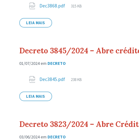
Anexos
Tamanho
Dec3868.pdf
315 KB
de
arquivo:
LEIA MAIS
Decreto 3845/2024 – Abre crédit
01/07/2024
em
DECRETO
Anexos
Tamanho
Dec3845.pdf
238 KB
de
arquivo:
LEIA MAIS
Decreto 3823/2024 – Abre Crédit
03/06/2024
em
DECRETO