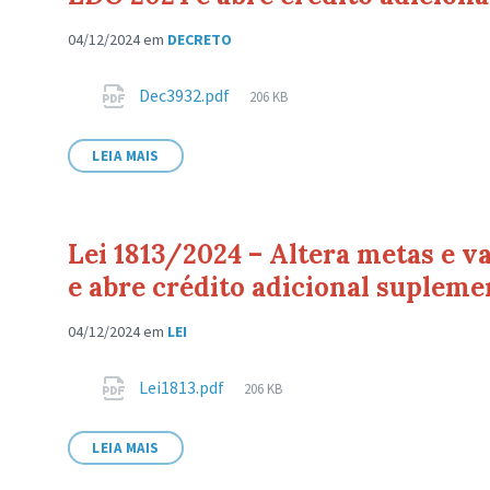
04/12/2024
em
DECRETO
Anexos
Tamanho
Dec3932.pdf
206 KB
de
arquivo:
LEIA MAIS
Lei 1813/2024 – Altera metas e 
e abre crédito adicional supleme
04/12/2024
em
LEI
Anexos
Tamanho
Lei1813.pdf
206 KB
de
arquivo:
LEIA MAIS