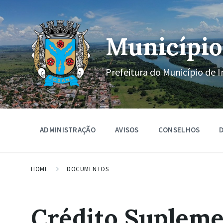
Ir
Pular
Pular
para
para
para
o
a
o
conteúdo
navegação
rodapé
Município
principal
Prefeitura do Município de I
ADMINISTRAÇÃO
AVISOS
CONSELHOS
D
HOME
DOCUMENTOS
Crédito Supleme