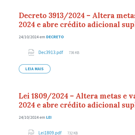
Decreto 3913/2024 – Altera meta
2024 e abre crédito adicional su
24/10/2024
em
DECRETO
Anexos
Tamanho
Dec3913.pdf
736 KB
de
arquivo:
LEIA MAIS
Lei 1809/2024 – Altera metas e 
2024 e abre crédito adicional su
24/10/2024
em
LEI
Anexos
Tamanho
Lei1809.pdf
732 KB