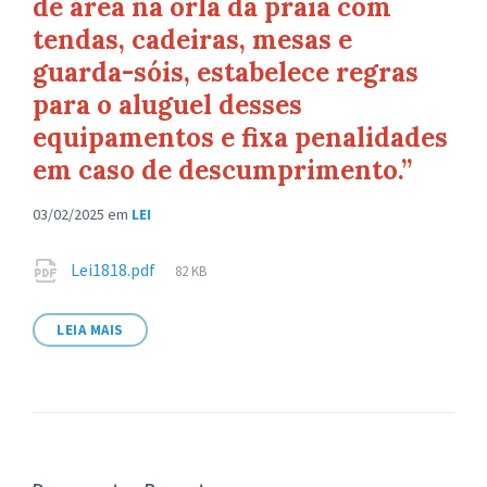
de área na orla da praia com
tendas, cadeiras, mesas e
guarda-sóis, estabelece regras
para o aluguel desses
equipamentos e fixa penalidades
em caso de descumprimento.”
03/02/2025
em
LEI
Anexos
Tamanho
Lei1818.pdf
82 KB
de
arquivo:
LEIA MAIS