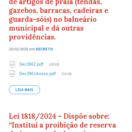
de artigos de praia (tendas,
gazebos, barracas, cadeiras e
guarda-sóis) no balneário
municipal e dá outras
providências.
25/02/2025
em
DECRETO
Anexos
Tamanho
Dec3961.pdf
168 KB
de
Tamanho
Dec3961Anexo.pdf
316 KB
arquivo:
de
arquivo:
LEIA MAIS
Lei 1818/2024 – Dispõe sobre:
“Institui a proibição de reserva