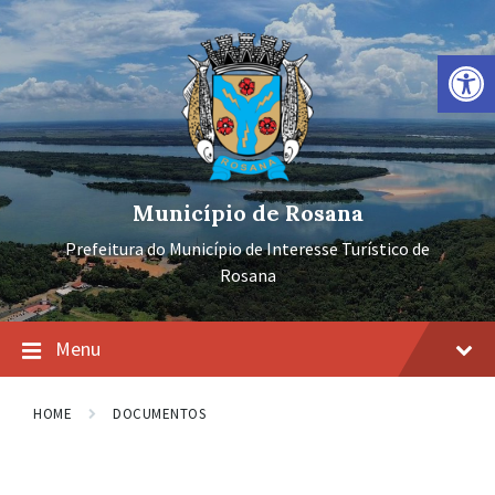
Ir
Pular
Pular
para
para
para
o
a
o
Barra de Ferramentas Aberta
conteúdo
navegação
rodapé
principal
Município de Rosana
Prefeitura do Município de Interesse Turístico de
Rosana
Menu
HOME
DOCUMENTOS