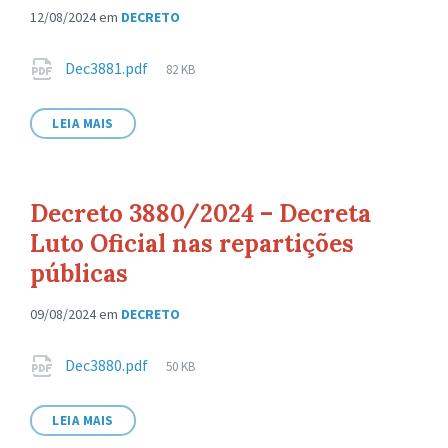
12/08/2024
em
DECRETO
Anexos
Tamanho
Dec3881.pdf
82 KB
de
arquivo:
LEIA MAIS
Decreto 3880/2024 – Decreta
Luto Oficial nas repartições
públicas
09/08/2024
em
DECRETO
Anexos
Tamanho
Dec3880.pdf
50 KB
de
arquivo:
LEIA MAIS