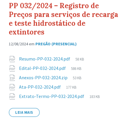
PP 032/2024 – Registro de
Preços para serviços de recarga
e teste hidrostático de
extintores
12/08/2024
em
PREGÃO (PRESENCIAL)
Anexos
Tamanho
Resumo-PP-032-2024.pdf
58 KB
de
Tamanho
Edital-PP-032-2024.pdf
586 KB
arquivo:
de
Tamanho
Anexos-PP-032-2024.zip
53 KB
arquivo:
de
Tamanho
Ata-PP-032-2024.pdf
177 KB
arquivo:
de
Tamanho
Extrato-Termo-PP-032-2024.pdf
183 KB
arquivo:
de
arquivo:
LEIA MAIS