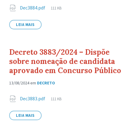
Anexos
Tamanho
Dec3884.pdf
111 KB
de
arquivo:
LEIA MAIS
Decreto 3883/2024 – Dispõe
sobre nomeação de candidata
aprovado em Concurso Público
13/08/2024
em
DECRETO
Anexos
Tamanho
Dec3883.pdf
111 KB
de
arquivo:
LEIA MAIS