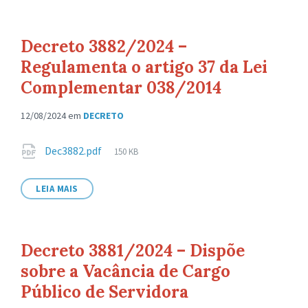
Decreto 3882/2024 –
Regulamenta o artigo 37 da Lei
Complementar 038/2014
12/08/2024
em
DECRETO
Anexos
Tamanho
Dec3882.pdf
150 KB
de
arquivo:
LEIA MAIS
Decreto 3881/2024 – Dispõe
sobre a Vacância de Cargo
Público de Servidora