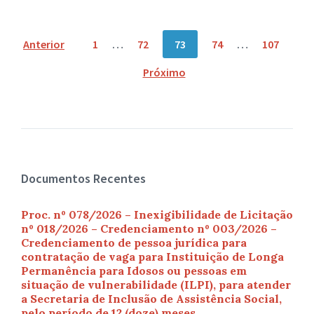
Navegação
Anterior
1
…
72
73
74
…
107
por
Próximo
posts
Documentos Recentes
Proc. nº 078/2026 – Inexigibilidade de Licitação
nº 018/2026 – Credenciamento nº 003/2026 –
Credenciamento de pessoa jurídica para
contratação de vaga para Instituição de Longa
Permanência para Idosos ou pessoas em
situação de vulnerabilidade (ILPI), para atender
a Secretaria de Inclusão de Assistência Social,
pelo período de 12 (doze) meses