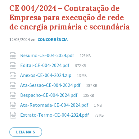
CE 004/2024 – Contratação de
Empresa para execução de rede
de energia primária e secundária
12/08/2024
em
CONCORRÊNCIA
Anexos
Tamanho
Resumo-CE-004-2024.pdf
126 KB
de
Tamanho
Edital-CE-004-2024.pdf
972 KB
arquivo:
de
Tamanho
Anexos-CE-004-2024.zip
13 MB
arquivo:
de
Tamanho
Ata-Sessao-CE-004-2024.pdf
287 KB
arquivo:
de
Tamanho
Despacho-CE-004-2024.pdf
125 KB
arquivo:
de
Tamanho
Ata-Retomada-CE-004-2024.pdf
1 MB
arquivo:
de
Tamanho
Extrato-Termo-CE-004-2024.pdf
78 KB
arquivo:
de
arquivo:
LEIA MAIS