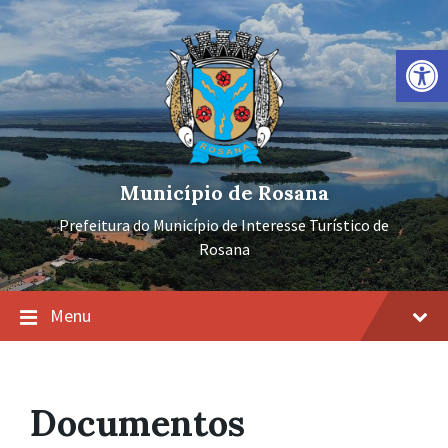
Ir
Pular
Pular
para
para
para
o
a
o
Barra de Ferramentas Aberta
conteúdo
navegação
rodapé
principal
Município de Rosana
Prefeitura do Município de Interesse Turístico de
Rosana
Menu
Documentos