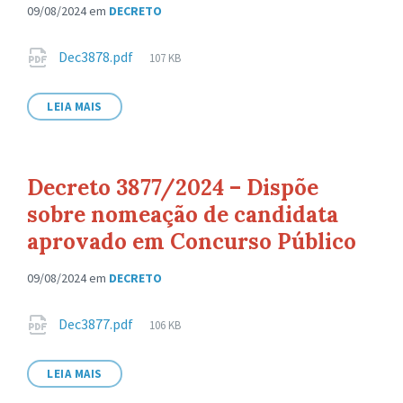
09/08/2024
em
DECRETO
Anexos
Tamanho
Dec3878.pdf
107 KB
de
arquivo:
LEIA MAIS
Decreto 3877/2024 – Dispõe
sobre nomeação de candidata
aprovado em Concurso Público
09/08/2024
em
DECRETO
Anexos
Tamanho
Dec3877.pdf
106 KB
de
arquivo:
LEIA MAIS