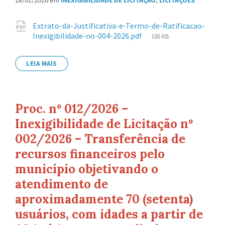
28/01/2026
em
INEXIGIBILIDADE DE LICITAÇÃO
,
LICITAÇÕES
Anexos
Extrato-da-Justificativa-e-Termo-de-Ratificacao-
Tamanho
Inexigibilidade-no-004-2026.pdf
186 KB
de
arquivo:
LEIA MAIS
Proc. nº 012/2026 –
Inexigibilidade de Licitação nº
002/2026 – Transferência de
recursos financeiros pelo
município objetivando o
atendimento de
aproximadamente 70 (setenta)
usuários, com idades a partir de