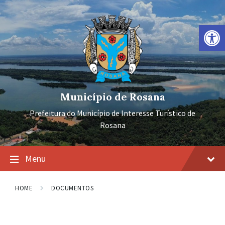
Ir
Pular
Pular
para
para
para
o
a
o
Barra de Ferramentas Aberta
conteúdo
navegação
rodapé
principal
Município de Rosana
Prefeitura do Município de Interesse Turístico de
Rosana
Menu
HOME
DOCUMENTOS