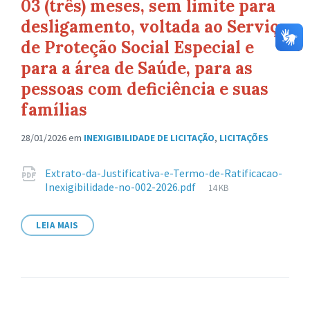
03 (três) meses, sem limite para
desligamento, voltada ao Serviço
de Proteção Social Especial e
para a área de Saúde, para as
pessoas com deficiência e suas
famílias
28/01/2026
em
INEXIGIBILIDADE DE LICITAÇÃO
,
LICITAÇÕES
Anexos
Extrato-da-Justificativa-e-Termo-de-Ratificacao-
Tamanho
Inexigibilidade-no-002-2026.pdf
14 KB
de
arquivo:
LEIA MAIS