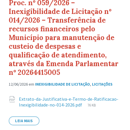
Proc. nº 059/2026 –
Inexigibilidade de Licitação nº
014/2026 – Transferência de
recursos financeiros pelo
Município para manutenção de
custeio de despesas e
qualificação de atendimento,
através da Emenda Parlamentar
nº 20264415005
12/06/2026
em
INEXIGIBILIDADE DE LICITAÇÃO
,
LICITAÇÕES
Anexos
Extrato-da-Justificativa-e-Termo-de-Ratificacao-
Tamanho
Inexigibilidade-no-014-2026.pdf
76 KB
de
arquivo:
LEIA MAIS