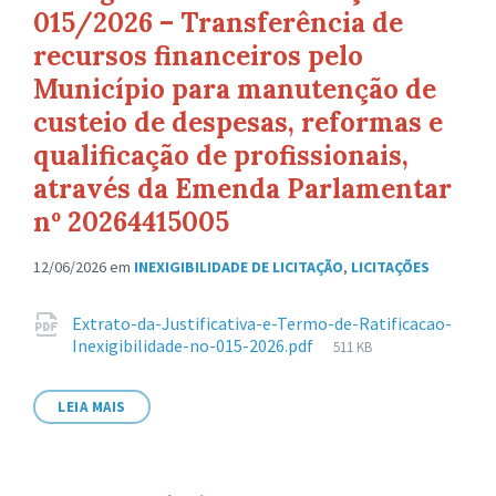
015/2026 – Transferência de
recursos financeiros pelo
Município para manutenção de
custeio de despesas, reformas e
qualificação de profissionais,
através da Emenda Parlamentar
nº 20264415005
12/06/2026
em
INEXIGIBILIDADE DE LICITAÇÃO
,
LICITAÇÕES
Anexos
Extrato-da-Justificativa-e-Termo-de-Ratificacao-
Tamanho
Inexigibilidade-no-015-2026.pdf
511 KB
de
arquivo:
LEIA MAIS