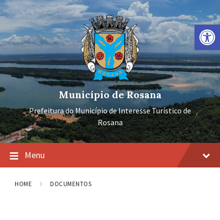
Ir
Pular
Pular
para
para
para
o
a
o
Barra de Ferramentas Aberta
conteúdo
navegação
rodapé
principal
Município de Rosana
Prefeitura do Município de Interesse Turístico de
Rosana
Menu
HOME
DOCUMENTOS