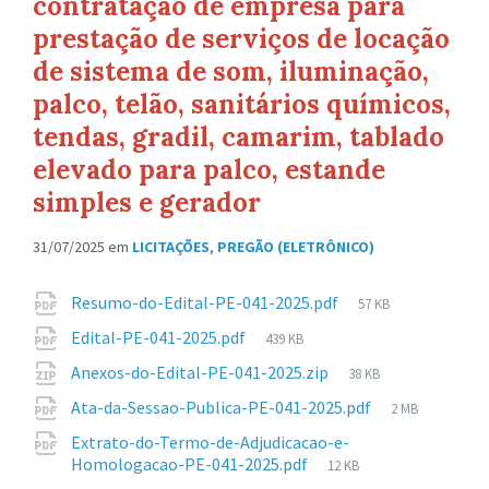
contratação de empresa para
prestação de serviços de locação
de sistema de som, iluminação,
palco, telão, sanitários químicos,
tendas, gradil, camarim, tablado
elevado para palco, estande
simples e gerador
31/07/2025
em
LICITAÇÕES
,
PREGÃO (ELETRÔNICO)
Anexos
Tamanho
Resumo-do-Edital-PE-041-2025.pdf
57 KB
de
Tamanho
Edital-PE-041-2025.pdf
439 KB
arquivo:
de
Tamanho
Anexos-do-Edital-PE-041-2025.zip
38 KB
arquivo:
de
Tamanho
Ata-da-Sessao-Publica-PE-041-2025.pdf
2 MB
arquivo:
de
Extrato-do-Termo-de-Adjudicacao-e-
arquivo:
Tamanho
Homologacao-PE-041-2025.pdf
12 KB
de