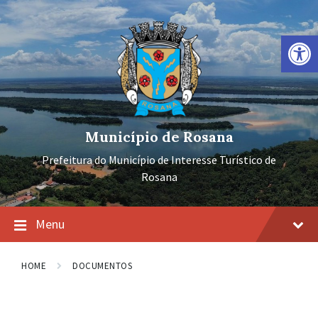
Ir
Pular
Pular
para
para
para
o
a
o
Barra de Ferramentas Aberta
conteúdo
navegação
rodapé
principal
Município de Rosana
Prefeitura do Município de Interesse Turístico de
Rosana
Menu
HOME
DOCUMENTOS