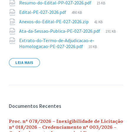
Anexos
Tamanho
Resumo-do-Edital-PP-027-2026.pdf
15 KB
de
Tamanho
Edital-PE-027-2026.pdf
490 KB
arquivo:
de
Tamanho
Anexos-do-Edital-PE-027-2026.zip
41 KB
arquivo:
de
Tamanho
Ata-da-Sessao-Publica-PE-027-2026.pdf
191 KB
arquivo:
de
Extrato-do-Termo-de-Adjudicacao-e-
arquivo:
Tamanho
Homologacao-PE-027-2026.pdf
10 KB
de
arquivo:
LEIA MAIS
Documentos Recentes
Proc. nº 078/2026 – Inexigibilidade de Licitação
nº 018/2026 – Credenciamento nº 003/2026 –