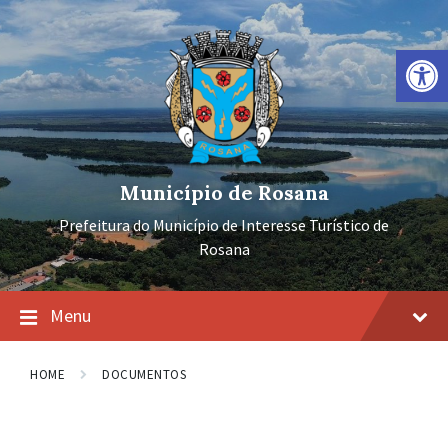
Ir
Pular
Pular
para
para
para
o
a
o
Barra de Ferramentas Aberta
conteúdo
navegação
rodapé
principal
Município de Rosana
Prefeitura do Município de Interesse Turístico de
Rosana
Menu
HOME
DOCUMENTOS