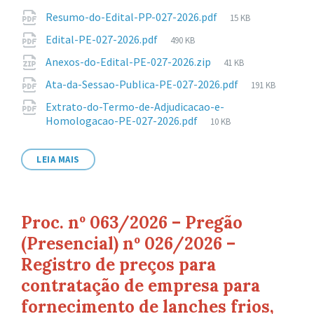
Anexos
Tamanho
Resumo-do-Edital-PP-027-2026.pdf
15 KB
de
Tamanho
Edital-PE-027-2026.pdf
490 KB
arquivo:
de
Tamanho
Anexos-do-Edital-PE-027-2026.zip
41 KB
arquivo:
de
Tamanho
Ata-da-Sessao-Publica-PE-027-2026.pdf
191 KB
arquivo:
de
Extrato-do-Termo-de-Adjudicacao-e-
arquivo:
Tamanho
Homologacao-PE-027-2026.pdf
10 KB
de
arquivo:
LEIA MAIS
Proc. nº 063/2026 – Pregão
(Presencial) nº 026/2026 –
Registro de preços para
contratação de empresa para
fornecimento de lanches frios,