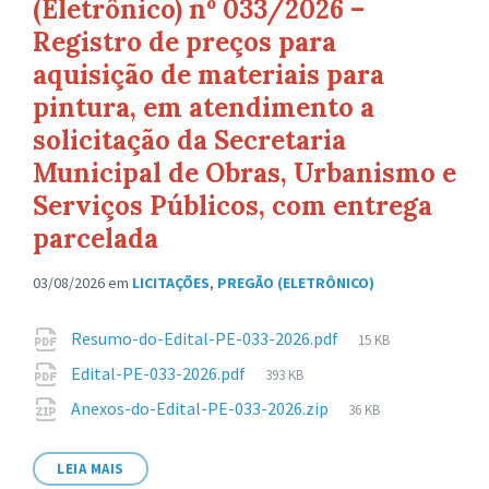
(Eletrônico) nº 033/2026 –
Registro de preços para
aquisição de materiais para
pintura, em atendimento a
solicitação da Secretaria
Municipal de Obras, Urbanismo e
Serviços Públicos, com entrega
parcelada
03/08/2026
em
LICITAÇÕES
,
PREGÃO (ELETRÔNICO)
Anexos
Tamanho
Resumo-do-Edital-PE-033-2026.pdf
15 KB
de
Tamanho
Edital-PE-033-2026.pdf
393 KB
arquivo:
de
Tamanho
Anexos-do-Edital-PE-033-2026.zip
36 KB
arquivo:
de
arquivo:
LEIA MAIS