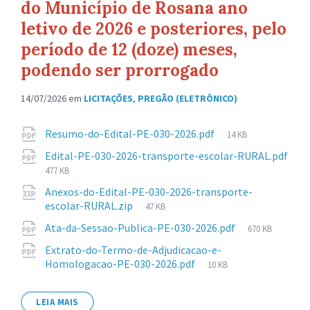
do Município de Rosana ano
letivo de 2026 e posteriores, pelo
período de 12 (doze) meses,
podendo ser prorrogado
14/07/2026
em
LICITAÇÕES
,
PREGÃO (ELETRÔNICO)
Anexos
Tamanho
Resumo-do-Edital-PE-030-2026.pdf
14 KB
de
Edital-PE-030-2026-transporte-escolar-RURAL.pdf
arquivo:
Tamanho
477 KB
de
Anexos-do-Edital-PE-030-2026-transporte-
arquivo:
Tamanho
escolar-RURAL.zip
47 KB
de
Tamanho
Ata-da-Sessao-Publica-PE-030-2026.pdf
670 KB
arquivo:
de
Extrato-do-Termo-de-Adjudicacao-e-
arquivo:
Tamanho
Homologacao-PE-030-2026.pdf
10 KB
de
arquivo:
LEIA MAIS