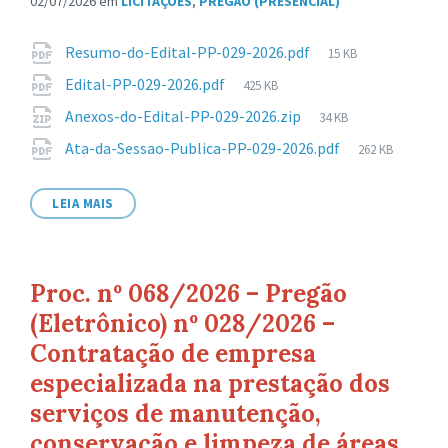
02/07/2026
em
LICITAÇÕES
,
PREGÃO (PRESENCIAL)
Anexos
Tamanho
Resumo-do-Edital-PP-029-2026.pdf
15 KB
de
Tamanho
Edital-PP-029-2026.pdf
425 KB
arquivo:
de
Tamanho
Anexos-do-Edital-PP-029-2026.zip
34 KB
arquivo:
de
Tamanho
Ata-da-Sessao-Publica-PP-029-2026.pdf
262 KB
arquivo:
de
arquivo:
LEIA MAIS
Proc. nº 068/2026 – Pregão
(Eletrônico) nº 028/2026 –
Contratação de empresa
especializada na prestação dos
serviços de manutenção,
conservação e limpeza de áreas