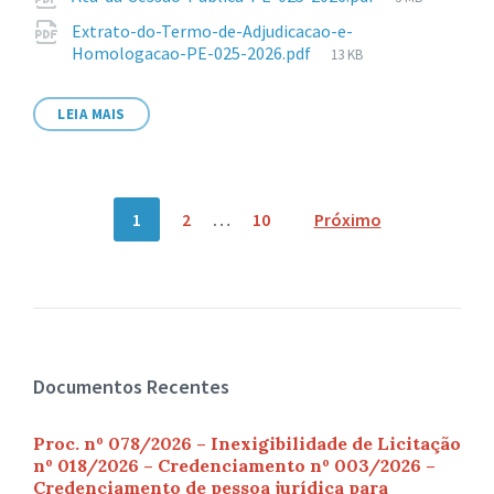
arquivo:
de
Extrato-do-Termo-de-Adjudicacao-e-
arquivo:
Tamanho
Homologacao-PE-025-2026.pdf
13 KB
de
arquivo:
LEIA MAIS
Navegação
1
2
…
10
Próximo
por
posts
Documentos Recentes
Proc. nº 078/2026 – Inexigibilidade de Licitação
nº 018/2026 – Credenciamento nº 003/2026 –
Credenciamento de pessoa jurídica para