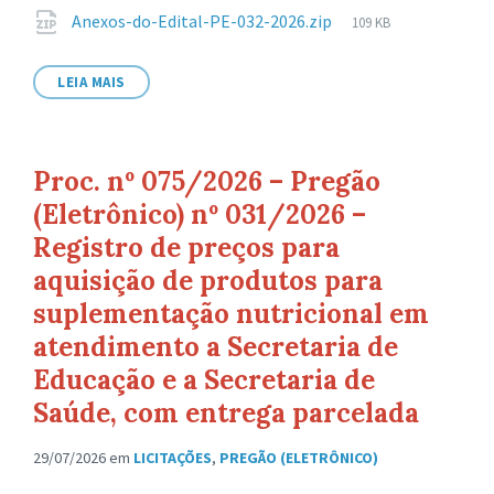
de
Tamanho
Anexos-do-Edital-PE-032-2026.zip
109 KB
arquivo:
de
arquivo:
LEIA MAIS
Proc. nº 075/2026 – Pregão
(Eletrônico) nº 031/2026 –
Registro de preços para
aquisição de produtos para
suplementação nutricional em
atendimento a Secretaria de
Educação e a Secretaria de
Saúde, com entrega parcelada
29/07/2026
em
LICITAÇÕES
,
PREGÃO (ELETRÔNICO)