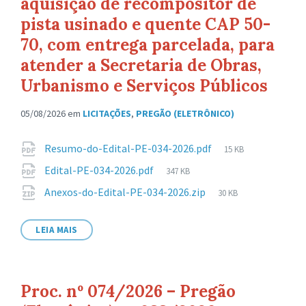
aquisição de recompositor de
pista usinado e quente CAP 50-
70, com entrega parcelada, para
atender a Secretaria de Obras,
Urbanismo e Serviços Públicos
05/08/2026
em
LICITAÇÕES
,
PREGÃO (ELETRÔNICO)
Anexos
Tamanho
Resumo-do-Edital-PE-034-2026.pdf
15 KB
de
Tamanho
Edital-PE-034-2026.pdf
347 KB
arquivo:
de
Tamanho
Anexos-do-Edital-PE-034-2026.zip
30 KB
arquivo:
de
arquivo:
LEIA MAIS
Proc. nº 074/2026 – Pregão