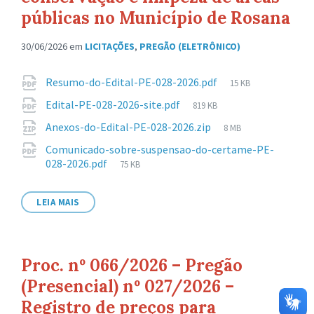
públicas no Município de Rosana
30/06/2026
em
LICITAÇÕES
,
PREGÃO (ELETRÔNICO)
Anexos
Tamanho
Resumo-do-Edital-PE-028-2026.pdf
15 KB
de
Tamanho
Edital-PE-028-2026-site.pdf
819 KB
arquivo:
de
Tamanho
Anexos-do-Edital-PE-028-2026.zip
8 MB
arquivo:
de
Comunicado-sobre-suspensao-do-certame-PE-
arquivo:
Tamanho
028-2026.pdf
75 KB
de
arquivo:
LEIA MAIS
Proc. nº 066/2026 – Pregão
(Presencial) nº 027/2026 –
Registro de preços para