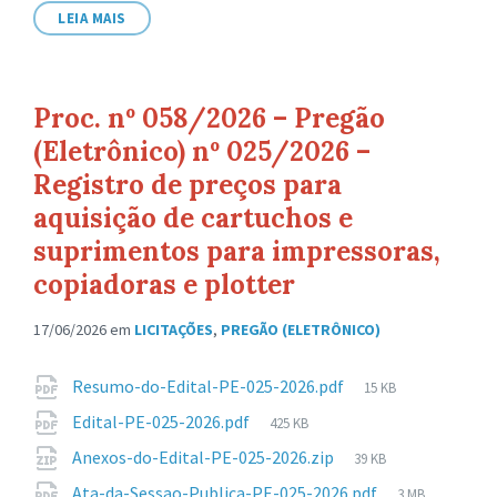
arquivo:
LEIA MAIS
Proc. nº 058/2026 – Pregão
(Eletrônico) nº 025/2026 –
Registro de preços para
aquisição de cartuchos e
suprimentos para impressoras,
copiadoras e plotter
17/06/2026
em
LICITAÇÕES
,
PREGÃO (ELETRÔNICO)
Anexos
Tamanho
Resumo-do-Edital-PE-025-2026.pdf
15 KB
de
Tamanho
Edital-PE-025-2026.pdf
425 KB
arquivo:
de
Tamanho
Anexos-do-Edital-PE-025-2026.zip
39 KB
arquivo:
de
Tamanho
Ata-da-Sessao-Publica-PE-025-2026.pdf
3 MB