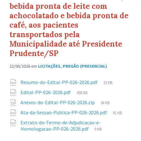
bebida pronta de leite com
achocolatado e bebida pronta de
café, aos pacientes
transportados pela
Municipalidade até Presidente
Prudente/SP
22/06/2026
em
LICITAÇÕES
,
PREGÃO (PRESENCIAL)
Anexos
Tamanho
Resumo-do-Edital-PP-026-2026.pdf
15 KB
de
Tamanho
Edital-PP-026-2026.pdf
438 KB
arquivo:
de
Tamanho
Anexos-do-Edital-PP-026-2026.zip
36 KB
arquivo:
de
Tamanho
Ata-da-Sessao-Publica-PP-026-2026.pdf
91 KB
arquivo:
de
Extrato-do-Termo-de-Adjudicacao-e-
arquivo:
Tamanho
Homologacao-PP-026-2026.pdf
9 KB
de