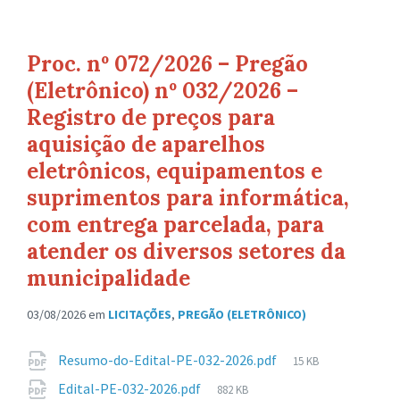
Proc. nº 072/2026 – Pregão
(Eletrônico) nº 032/2026 –
Registro de preços para
aquisição de aparelhos
eletrônicos, equipamentos e
suprimentos para informática,
com entrega parcelada, para
atender os diversos setores da
municipalidade
03/08/2026
em
LICITAÇÕES
,
PREGÃO (ELETRÔNICO)
Anexos
Tamanho
Resumo-do-Edital-PE-032-2026.pdf
15 KB
de
Tamanho
Edital-PE-032-2026.pdf
882 KB
arquivo: