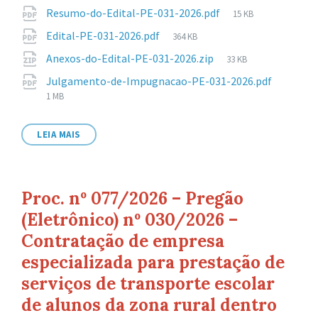
Anexos
Tamanho
Resumo-do-Edital-PE-031-2026.pdf
15 KB
de
Tamanho
Edital-PE-031-2026.pdf
364 KB
arquivo:
de
Tamanho
Anexos-do-Edital-PE-031-2026.zip
33 KB
arquivo:
de
Taman
Julgamento-de-Impugnacao-PE-031-2026.pdf
arquivo:
de
1 MB
arquivo
LEIA MAIS
Proc. nº 077/2026 – Pregão
(Eletrônico) nº 030/2026 –
Contratação de empresa
especializada para prestação de
serviços de transporte escolar
de alunos da zona rural dentro