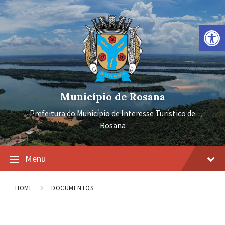
Ir
Pular
Pular
para
para
para
o
a
o
Barra de Ferramentas Aberta
conteúdo
navegação
rodapé
principal
Município de Rosana
Prefeitura do Município de Interesse Turístico de
Rosana
Menu
HOME
DOCUMENTOS