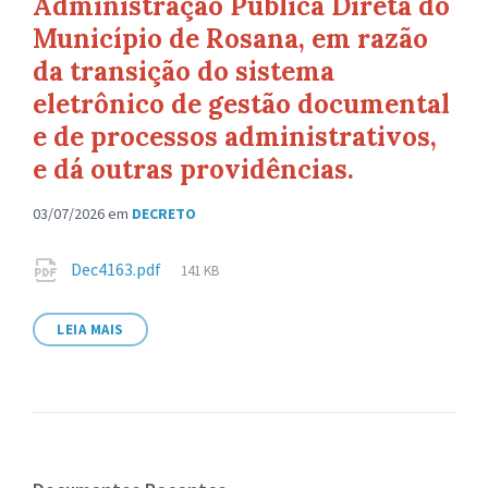
Administração Pública Direta do
Município de Rosana, em razão
da transição do sistema
eletrônico de gestão documental
e de processos administrativos,
e dá outras providências.
03/07/2026
em
DECRETO
Anexos
Tamanho
Dec4163.pdf
141 KB
de
arquivo:
LEIA MAIS