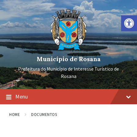
Ir
Pular
Pular
para
para
para
o
a
o
Barra de Ferramentas Aberta
conteúdo
navegação
rodapé
principal
Município de Rosana
Prefeitura do Município de Interesse Turístico de
Rosana
Menu
HOME
DOCUMENTOS