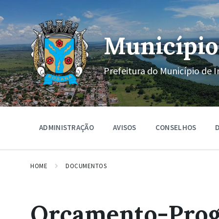
Ir
Pular
Pular
para
para
para
o
a
o
conteúdo
navegação
rodapé
Município
principal
Prefeitura do Município de I
ADMINISTRAÇÃO
AVISOS
CONSELHOS
D
HOME
DOCUMENTOS
Orçamento-Pro