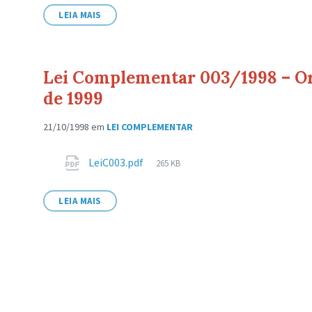
arquivo:
LEIA MAIS
Lei Complementar 003/1998 – O
de 1999
21/10/1998
em
LEI COMPLEMENTAR
Anexos
Tamanho
LeiC003.pdf
265 KB
de
arquivo:
LEIA MAIS