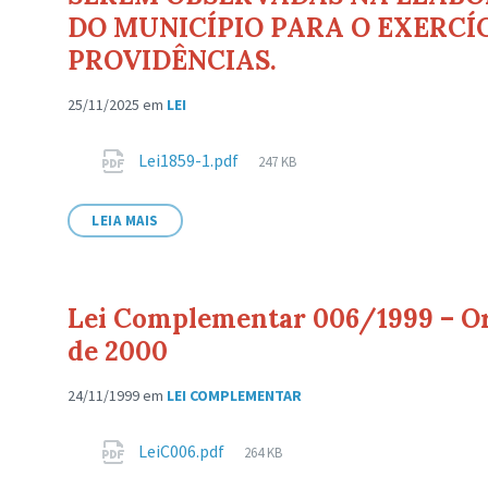
DO MUNICÍPIO PARA O EXERCÍC
PROVIDÊNCIAS.
25/11/2025
em
LEI
Anexos
Tamanho
Lei1859-1.pdf
247 KB
de
arquivo:
LEIA MAIS
Lei Complementar 006/1999 – O
de 2000
24/11/1999
em
LEI COMPLEMENTAR
Anexos
Tamanho
LeiC006.pdf
264 KB
de