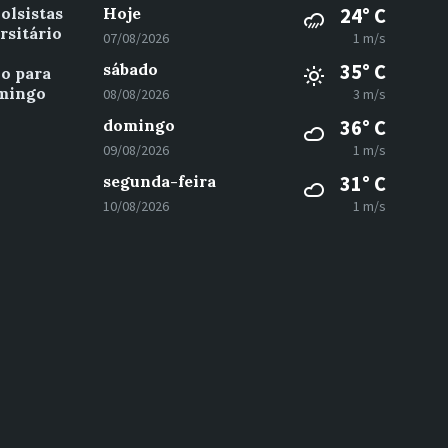
olsistas
Hoje
24° C
rsitário
07/08/2026
1 m/s
sábado
35° C
vo para
omingo
08/08/2026
3 m/s
domingo
36° C
09/08/2026
1 m/s
segunda-feira
31° C
10/08/2026
1 m/s