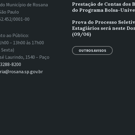
Prestação de Contas dos B
 do Município de Rosana
do Programa Bolsa-Unive
São Paulo
62.452/0001-00
Prova do Processo Seleti
Estagiários será neste D
(09/06)
to ao Público:
1h00 – 13h00 às 17h00
 Sexta)
OUTROS AVISOS
sé Laurindo, 1540 – Paço
 3288-8200
ria@rosana.sp.gov.br