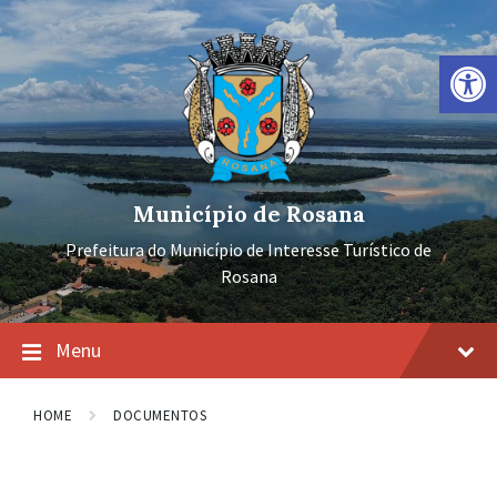
Ir
Pular
Pular
para
para
para
o
a
o
Barra de Ferramentas Aberta
conteúdo
navegação
rodapé
principal
Município de Rosana
Prefeitura do Município de Interesse Turístico de
Rosana
Menu
HOME
DOCUMENTOS