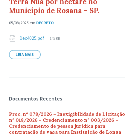
Terra Nua por hectare no
Município de Rosana – SP.
05/08/2025
em
DECRETO
Anexos
Tamanho
Dec4025.pdf
145 KB
de
arquivo:
LEIA MAIS
Documentos Recentes
Proc. nº 078/2026 – Inexigibilidade de Licitação
nº 018/2026 – Credenciamento nº 003/2026 –
Credenciamento de pessoa jurídica para
contratação de vaga para Instituição de Longa