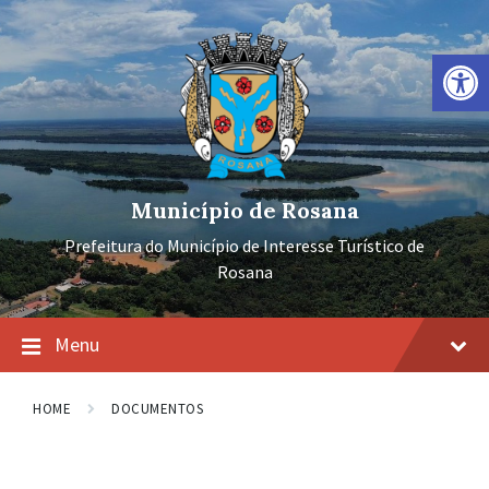
Ir
Pular
Pular
para
para
para
o
a
o
Barra de Ferramentas Aberta
conteúdo
navegação
rodapé
principal
Município de Rosana
Prefeitura do Município de Interesse Turístico de
Rosana
Menu
HOME
DOCUMENTOS