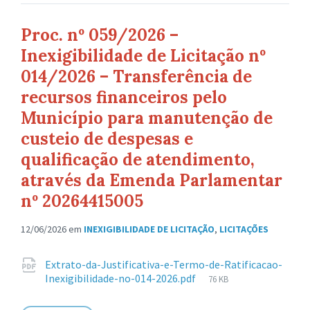
Proc. nº 059/2026 –
Inexigibilidade de Licitação nº
014/2026 – Transferência de
recursos financeiros pelo
Município para manutenção de
custeio de despesas e
qualificação de atendimento,
através da Emenda Parlamentar
nº 20264415005
12/06/2026
em
INEXIGIBILIDADE DE LICITAÇÃO
,
LICITAÇÕES
Anexos
Extrato-da-Justificativa-e-Termo-de-Ratificacao-
Tamanho
Inexigibilidade-no-014-2026.pdf
76 KB
de
arquivo: