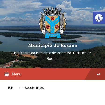
Ir
Pular
Pular
para
para
para
o
a
o
Barra de Ferramentas Aberta
conteúdo
navegação
rodapé
principal
Município de Rosana
Prefeitura do Município de Interesse Turístico de
Rosana
Menu
HOME
DOCUMENTOS