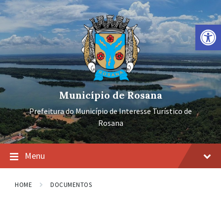
Ir
Pular
Pular
para
para
para
o
a
o
Barra de Ferramentas Aberta
conteúdo
navegação
rodapé
principal
Município de Rosana
Prefeitura do Município de Interesse Turístico de
Rosana
Menu
HOME
DOCUMENTOS