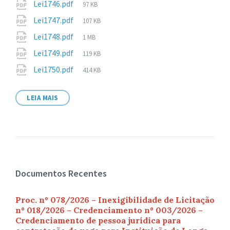
Tamanho
Lei1746.pdf
97 KB
arquivo:
de
Tamanho
Lei1747.pdf
107 KB
arquivo:
de
Tamanho
Lei1748.pdf
1 MB
arquivo:
de
Tamanho
Lei1749.pdf
119 KB
arquivo:
de
Tamanho
Lei1750.pdf
414 KB
arquivo:
de
arquivo:
LEIA MAIS
Documentos Recentes
Proc. nº 078/2026 – Inexigibilidade de Licitação
nº 018/2026 – Credenciamento nº 003/2026 –
Credenciamento de pessoa jurídica para