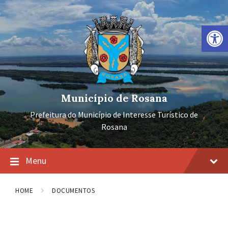
Ir
Pular
Pular
para
para
para
o
a
o
Barra de Ferramentas Aberta
conteúdo
navegação
rodapé
principal
Município de Rosana
Prefeitura do Município de Interesse Turístico de
Rosana
Menu
HOME
DOCUMENTOS