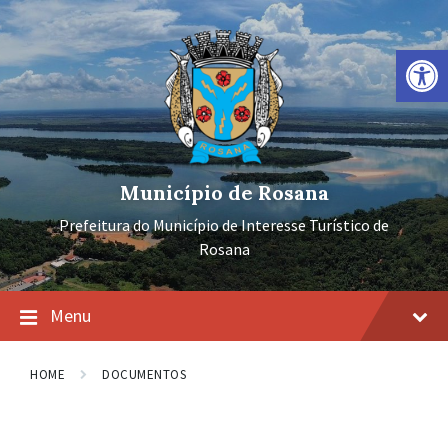
Ir
Pular
Pular
para
para
para
o
a
o
Barra de Ferramentas Aberta
conteúdo
navegação
rodapé
principal
Município de Rosana
Prefeitura do Município de Interesse Turístico de
Rosana
Menu
HOME
DOCUMENTOS