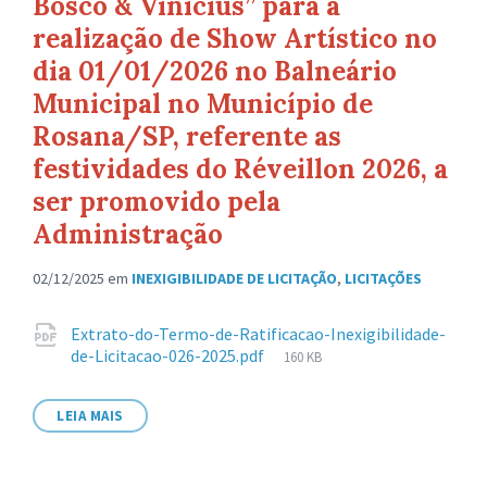
Bosco & Vinícius” para a
realização de Show Artístico no
dia 01/01/2026 no Balneário
Municipal no Município de
Rosana/SP, referente as
festividades do Réveillon 2026, a
ser promovido pela
Administração
02/12/2025
em
INEXIGIBILIDADE DE LICITAÇÃO
,
LICITAÇÕES
Anexos
Extrato-do-Termo-de-Ratificacao-Inexigibilidade-
Tamanho
de-Licitacao-026-2025.pdf
160 KB
de
arquivo:
LEIA MAIS