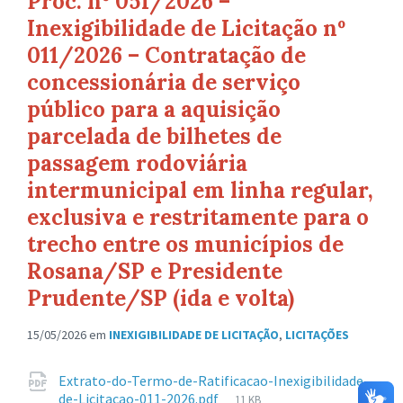
Proc. nº 051/2026 –
Inexigibilidade de Licitação nº
011/2026 – Contratação de
concessionária de serviço
público para a aquisição
parcelada de bilhetes de
passagem rodoviária
intermunicipal em linha regular,
exclusiva e restritamente para o
trecho entre os municípios de
Rosana/SP e Presidente
Prudente/SP (ida e volta)
15/05/2026
em
INEXIGIBILIDADE DE LICITAÇÃO
,
LICITAÇÕES
Anexos
Extrato-do-Termo-de-Ratificacao-Inexigibilidade-
Tamanho
de-Licitacao-011-2026.pdf
11 KB