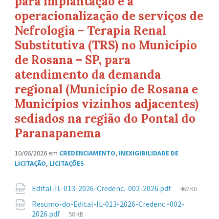
para implantação e a
operacionalização de serviços de
Nefrologia – Terapia Renal
Substitutiva (TRS) no Município
de Rosana – SP, para
atendimento da demanda
regional (Município de Rosana e
Municípios vizinhos adjacentes)
sediados na região do Pontal do
Paranapanema
10/06/2026
em
CREDENCIAMENTO
,
INEXIGIBILIDADE DE
LICITAÇÃO
,
LICITAÇÕES
Anexos
Tamanho
Edital-IL-013-2026-Credenc.-002-2026.pdf
462 KB
de
Resumo-do-Edital-IL-013-2026-Credenc.-002-
arquivo:
Tamanho
2026.pdf
58 KB