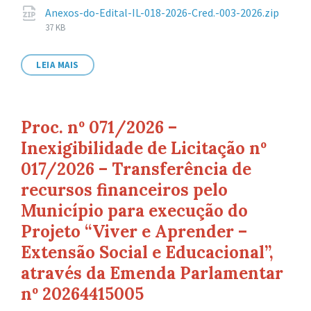
de
Anexos-do-Edital-IL-018-2026-Cred.-003-2026.zip
arquivo:
Tamanho
37 KB
de
arquivo:
LEIA MAIS
Proc. nº 071/2026 –
Inexigibilidade de Licitação nº
017/2026 – Transferência de
recursos financeiros pelo
Município para execução do
Projeto “Viver e Aprender –
Extensão Social e Educacional”,
através da Emenda Parlamentar
nº 20264415005