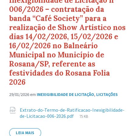
Inexigibilidade de Licitação nº
006/2026 – contratação da
banda “Café Society” para a
realização de Show Artístico nos
dias 14/02/2026, 15/02/2026 e
16/02/2026 no Balneário
Municipal no Município de
Rosana/SP, referente as
festividades do Rosana Folia
2026
29/01/2026
em
INEXIGIBILIDADE DE LICITAÇÃO
,
LICITAÇÕES
Anexos
Extrato-do-Termo-de-Ratificacao-Inexigibilidade-
Tamanho
de-Licitacao-006-2026.pdf
75 KB
de
arquivo:
LEIA MAIS