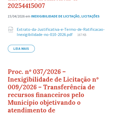
20254415007
15/04/2026
em
INEXIGIBILIDADE DE LICITAÇÃO
,
LICITAÇÕES
Anexos
Extrato-da-Justificativa-e-Termo-de-Ratificacao-
Tamanho
Inexigibilidade-no-010-2026.pdf
167 KB
de
arquivo:
LEIA MAIS
Proc. nº 037/2026 –
Inexigibilidade de Licitação nº
009/2026 – Transferência de
recursos financeiros pelo
Município objetivando o
atendimento de