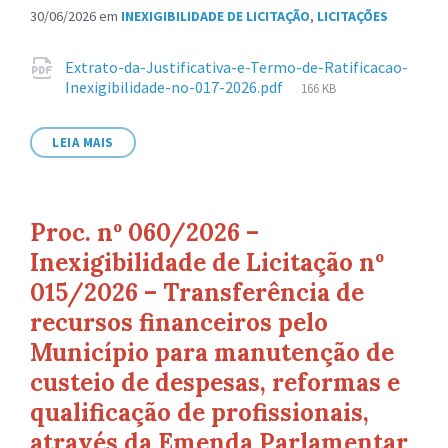
30/06/2026
em
INEXIGIBILIDADE DE LICITAÇÃO
,
LICITAÇÕES
Anexos
Extrato-da-Justificativa-e-Termo-de-Ratificacao-
Tamanho
Inexigibilidade-no-017-2026.pdf
166 KB
de
arquivo:
LEIA MAIS
Proc. nº 060/2026 –
Inexigibilidade de Licitação nº
015/2026 – Transferência de
recursos financeiros pelo
Município para manutenção de
custeio de despesas, reformas e
qualificação de profissionais,
através da Emenda Parlamentar