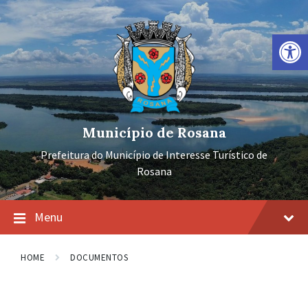
Ir
Pular
Pular
para
para
para
o
a
o
Barra de Ferramentas Aberta
conteúdo
navegação
rodapé
principal
Município de Rosana
Prefeitura do Município de Interesse Turístico de
Rosana
Menu
HOME
DOCUMENTOS