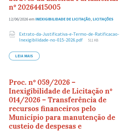
nº 20264415005
12/06/2026
em
INEXIGIBILIDADE DE LICITAÇÃO
,
LICITAÇÕES
Anexos
Extrato-da-Justificativa-e-Termo-de-Ratificacao-
Tamanho
Inexigibilidade-no-015-2026.pdf
511 KB
de
arquivo:
LEIA MAIS
Proc. nº 059/2026 –
Inexigibilidade de Licitação nº
014/2026 – Transferência de
recursos financeiros pelo
Município para manutenção de
custeio de despesas e