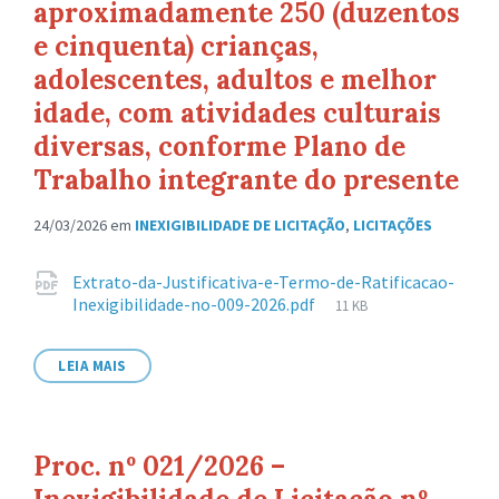
aproximadamente 250 (duzentos
e cinquenta) crianças,
adolescentes, adultos e melhor
idade, com atividades culturais
diversas, conforme Plano de
Trabalho integrante do presente
24/03/2026
em
INEXIGIBILIDADE DE LICITAÇÃO
,
LICITAÇÕES
Anexos
Extrato-da-Justificativa-e-Termo-de-Ratificacao-
Tamanho
Inexigibilidade-no-009-2026.pdf
11 KB
de
arquivo:
LEIA MAIS
Proc. nº 021/2026 –