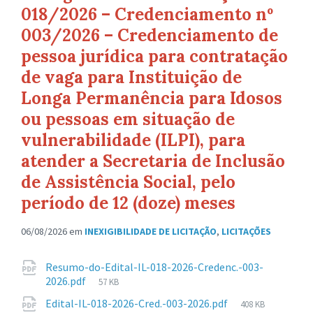
018/2026 – Credenciamento nº
003/2026 – Credenciamento de
pessoa jurídica para contratação
de vaga para Instituição de
Longa Permanência para Idosos
ou pessoas em situação de
vulnerabilidade (ILPI), para
atender a Secretaria de Inclusão
de Assistência Social, pelo
período de 12 (doze) meses
06/08/2026
em
INEXIGIBILIDADE DE LICITAÇÃO
,
LICITAÇÕES
Anexos
Resumo-do-Edital-IL-018-2026-Credenc.-003-
Tamanho
2026.pdf
57 KB
de
Tamanho
Edital-IL-018-2026-Cred.-003-2026.pdf
408 KB
arquivo: