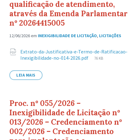
qualificação de atendimento,
através da Emenda Parlamentar
nº 20264415005
12/06/2026
em
INEXIGIBILIDADE DE LICITAÇÃO
,
LICITAÇÕES
Anexos
Extrato-da-Justificativa-e-Termo-de-Ratificacao-
Tamanho
Inexigibilidade-no-014-2026.pdf
76 KB
de
arquivo:
LEIA MAIS
Proc. nº 055/2026 –
Inexigibilidade de Licitação nº
013/2026 – Credenciamento nº
002/2026 – Credenciamento