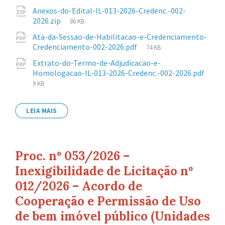
de
Anexos-do-Edital-IL-013-2026-Credenc.-002-
arquivo:
Tamanho
2026.zip
86 KB
de
Ata-da-Sessao-de-Habilitacao-e-Credenciamento-
arquivo:
Tamanho
Credenciamento-002-2026.pdf
74 KB
de
Extrato-do-Termo-de-Adjudicacao-e-
arquivo:
Homologacao-IL-013-2026-Credenc.-002-2026.pdf
Tamanho
9 KB
de
arquivo:
LEIA MAIS
Proc. nº 053/2026 –
Inexigibilidade de Licitação nº
012/2026 – Acordo de
Cooperação e Permissão de Uso
de bem imóvel público (Unidades