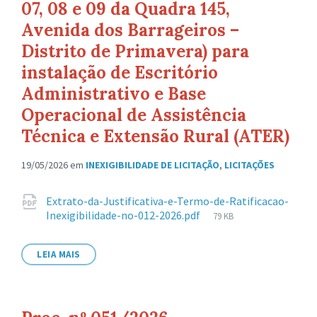
07, 08 e 09 da Quadra 145,
Avenida dos Barrageiros –
Distrito de Primavera) para
instalação de Escritório
Administrativo e Base
Operacional de Assistência
Técnica e Extensão Rural (ATER)
19/05/2026
em
INEXIGIBILIDADE DE LICITAÇÃO
,
LICITAÇÕES
Anexos
Extrato-da-Justificativa-e-Termo-de-Ratificacao-
Tamanho
Inexigibilidade-no-012-2026.pdf
79 KB
de
arquivo:
LEIA MAIS