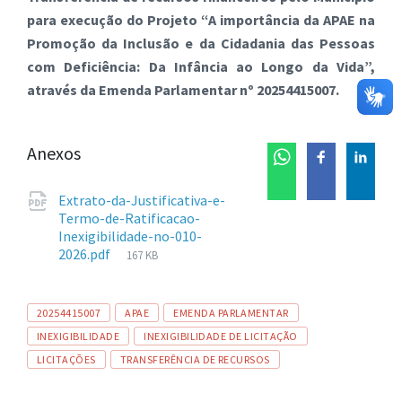
para execução do Projeto “A importância da APAE na
Promoção da Inclusão e da Cidadania das Pessoas
com Deficiência: Da Infância ao Longo da Vida”,
através da Emenda Parlamentar nº 20254415007.
Anexos
Extrato-da-Justificativa-e-
Termo-de-Ratificacao-
Inexigibilidade-no-010-
Tamanho
2026.pdf
167 KB
de
arquivo:
Tags
20254415007
APAE
EMENDA PARLAMENTAR
INEXIGIBILIDADE
INEXIGIBILIDADE DE LICITAÇÃO
LICITAÇÕES
TRANSFERÊNCIA DE RECURSOS