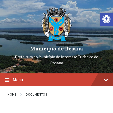
Ir
Pular
Pular
para
para
para
o
a
o
Barra de Ferramentas Aberta
conteúdo
navegação
rodapé
principal
Município de Rosana
Prefeitura do Município de Interesse Turístico de
Rosana
Menu
HOME
DOCUMENTOS