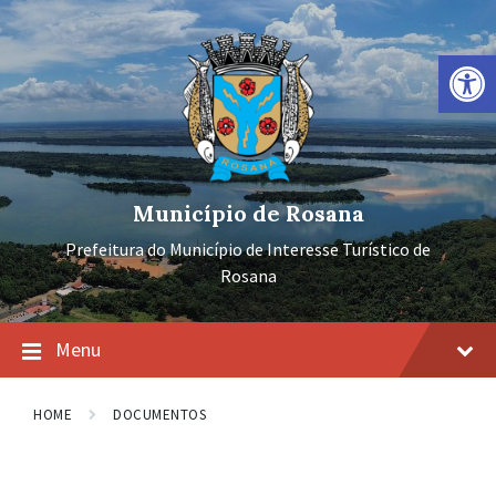
Ir
Pular
Pular
para
para
para
o
a
o
Barra de Ferramentas Aberta
conteúdo
navegação
rodapé
principal
Município de Rosana
Prefeitura do Município de Interesse Turístico de
Rosana
Menu
HOME
DOCUMENTOS