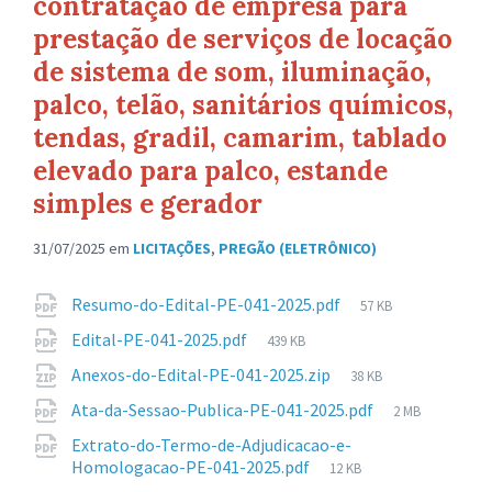
contratação de empresa para
prestação de serviços de locação
de sistema de som, iluminação,
palco, telão, sanitários químicos,
tendas, gradil, camarim, tablado
elevado para palco, estande
simples e gerador
31/07/2025
em
LICITAÇÕES
,
PREGÃO (ELETRÔNICO)
Anexos
Tamanho
Resumo-do-Edital-PE-041-2025.pdf
57 KB
de
Tamanho
Edital-PE-041-2025.pdf
439 KB
arquivo:
de
Tamanho
Anexos-do-Edital-PE-041-2025.zip
38 KB
arquivo:
de
Tamanho
Ata-da-Sessao-Publica-PE-041-2025.pdf
2 MB
arquivo:
de
Extrato-do-Termo-de-Adjudicacao-e-
arquivo:
Tamanho
Homologacao-PE-041-2025.pdf
12 KB
de