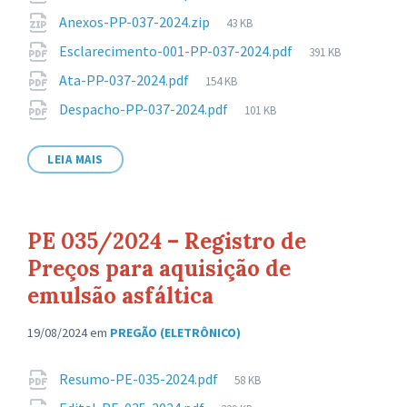
de
Tamanho
Anexos-PP-037-2024.zip
43 KB
arquivo:
de
Tamanho
Esclarecimento-001-PP-037-2024.pdf
391 KB
arquivo:
de
Tamanho
Ata-PP-037-2024.pdf
154 KB
arquivo:
de
Tamanho
Despacho-PP-037-2024.pdf
101 KB
arquivo:
de
arquivo:
LEIA MAIS
PE 035/2024 – Registro de
Preços para aquisição de
emulsão asfáltica
19/08/2024
em
PREGÃO (ELETRÔNICO)
Anexos
Tamanho
Resumo-PE-035-2024.pdf
58 KB
de