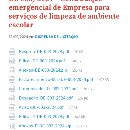
emergencial de Empresa para
serviços de limpeza de ambiente
escolar
11/09/2024
em
DISPENSA DE LICITAÇÃO
Anexos
Tamanho
Resumo-DE-003-2024.pdf
93 KB
de
Tamanho
Edital-DE-003-2024.pdf
648 KB
arquivo:
de
Tamanho
Anexos-DE-003-2024.zip
155 KB
arquivo:
de
Tamanho
Esclarecimento-001-DE-003-2024.pdf
402 KB
arquivo:
de
Tamanho
Comunicado-DE-003-2024.pdf
75 KB
arquivo:
de
Tamanho
Despacho-DE-003-2024.pdf
102 KB
arquivo:
de
Tamanho
Aviso-DE-003-2024.pdf
17 KB
arquivo:
de
Tamanho
Edital-P-DE-003-2024.pdf
648 KB
arquivo:
de
Tamanho
Anexos-P-DE-003-2024.zip
703 KB
arquivo: