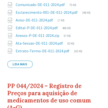
de
Tamanho
Comunicado-DE-011-2024.pdf
75 KB
arquivo:
de
Tamanho
Esclarecimento-001-DE-011-2024.pdf
346 KB
arquivo:
de
Tamanho
Aviso-DE-011-2024.pdf
17 KB
arquivo:
de
Tamanho
Edital-P-DE-011-2024.pdf
486 KB
arquivo:
de
Tamanho
Anexos-P-DE-011-2024.zip
67 KB
arquivo:
de
Tamanho
Ata-Sessao-DE-011-2024.pdf
83 KB
arquivo:
de
Tamanho
Extrato-Termo-DE-011-2024.pdf
182 KB
arquivo:
de
arquivo:
LEIA MAIS
PP 044/2024 – Registro de
Preços para aquisição de
medicamentos de uso comum
(A-G)