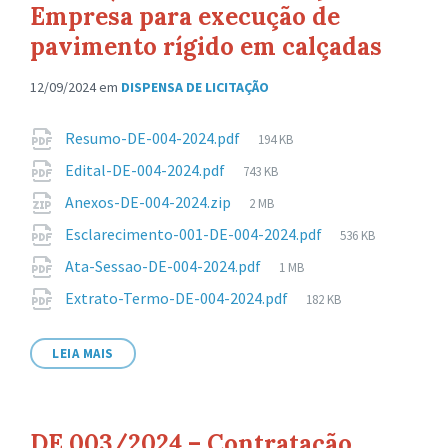
Empresa para execução de
pavimento rígido em calçadas
12/09/2024
em
DISPENSA DE LICITAÇÃO
Anexos
Tamanho
Resumo-DE-004-2024.pdf
194 KB
de
Tamanho
Edital-DE-004-2024.pdf
743 KB
arquivo:
de
Tamanho
Anexos-DE-004-2024.zip
2 MB
arquivo:
de
Tamanho
Esclarecimento-001-DE-004-2024.pdf
536 KB
arquivo:
de
Tamanho
Ata-Sessao-DE-004-2024.pdf
1 MB
arquivo:
de
Tamanho
Extrato-Termo-DE-004-2024.pdf
182 KB
arquivo:
de
arquivo:
LEIA MAIS
DE 003/2024 – Contratação