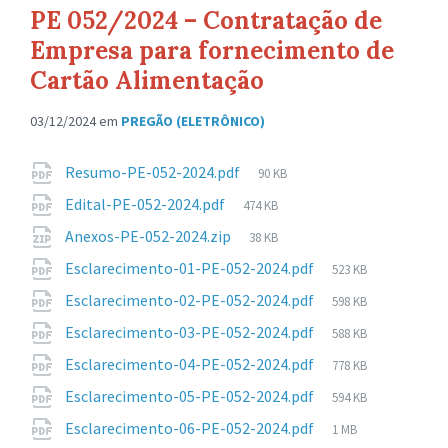
PE 052/2024 – Contratação de
Empresa para fornecimento de
Cartão Alimentação
03/12/2024
em
PREGÃO (ELETRÔNICO)
Anexos
Tamanho
Resumo-PE-052-2024.pdf
90 KB
de
Tamanho
Edital-PE-052-2024.pdf
474 KB
arquivo:
de
Tamanho
Anexos-PE-052-2024.zip
38 KB
arquivo:
de
Tamanho
Esclarecimento-01-PE-052-2024.pdf
523 KB
arquivo:
de
Tamanho
Esclarecimento-02-PE-052-2024.pdf
598 KB
arquivo:
de
Tamanho
Esclarecimento-03-PE-052-2024.pdf
588 KB
arquivo:
de
Tamanho
Esclarecimento-04-PE-052-2024.pdf
778 KB
arquivo:
de
Tamanho
Esclarecimento-05-PE-052-2024.pdf
594 KB
arquivo:
de
Tamanho
Esclarecimento-06-PE-052-2024.pdf
1 MB
arquivo:
de