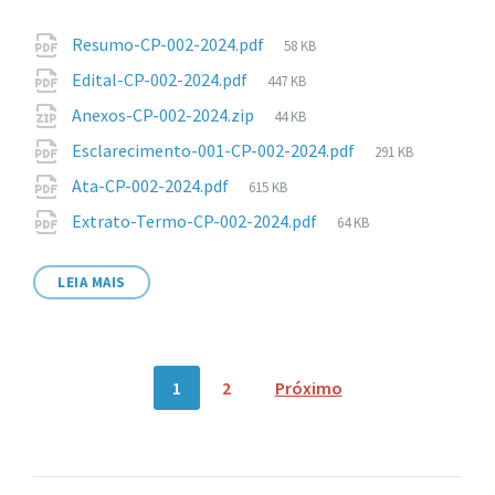
Anexos
Tamanho
Resumo-CP-002-2024.pdf
58 KB
de
Tamanho
Edital-CP-002-2024.pdf
447 KB
arquivo:
de
Tamanho
Anexos-CP-002-2024.zip
44 KB
arquivo:
de
Tamanho
Esclarecimento-001-CP-002-2024.pdf
291 KB
arquivo:
de
Tamanho
Ata-CP-002-2024.pdf
615 KB
arquivo:
de
Tamanho
Extrato-Termo-CP-002-2024.pdf
64 KB
arquivo:
de
arquivo:
LEIA MAIS
Navegação
1
2
Próximo
por
posts