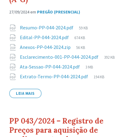
27/09/2024
em
PREGÃO (PRESENCIAL)
Anexos
Tamanho
Resumo-PP-044-2024.pdf
59 KB
de
Tamanho
Edital-PP-044-2024.pdf
674 KB
arquivo:
de
Tamanho
Anexos-PP-044-2024.zip
56 KB
arquivo:
de
Tamanho
Esclarecimento-001-PP-044-2024.pdf
392 KB
arquivo:
de
Tamanho
Ata-Sessao-PP-044-2024.pdf
3 MB
arquivo:
de
Tamanho
Extrato-Termo-PP-044-2024.pdf
194 KB
arquivo:
de
arquivo:
LEIA MAIS
PP 043/2024 – Registro de
Preços para aquisição de