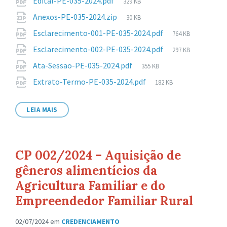
Tamanho
Edital-PE-035-2024.pdf
329 KB
arquivo:
de
Tamanho
Anexos-PE-035-2024.zip
30 KB
arquivo:
de
Tamanho
Esclarecimento-001-PE-035-2024.pdf
764 KB
arquivo:
de
Tamanho
Esclarecimento-002-PE-035-2024.pdf
297 KB
arquivo:
de
Tamanho
Ata-Sessao-PE-035-2024.pdf
355 KB
arquivo:
de
Tamanho
Extrato-Termo-PE-035-2024.pdf
182 KB
arquivo:
de
arquivo:
LEIA MAIS
CP 002/2024 – Aquisição de
gêneros alimentícios da
Agricultura Familiar e do
Empreendedor Familiar Rural
02/07/2024
em
CREDENCIAMENTO