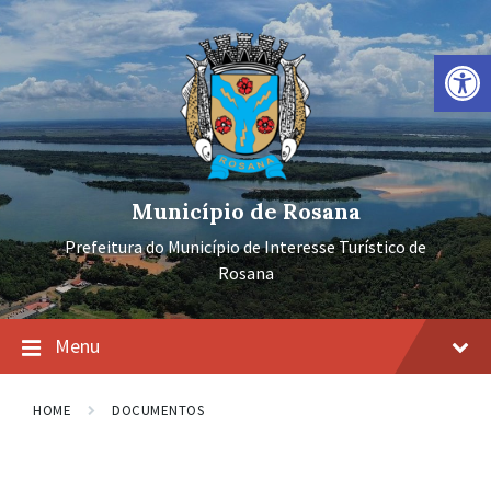
Ir
Pular
Pular
para
para
para
o
a
o
Barra de Ferramentas Aberta
conteúdo
navegação
rodapé
principal
Município de Rosana
Prefeitura do Município de Interesse Turístico de
Rosana
Menu
HOME
DOCUMENTOS