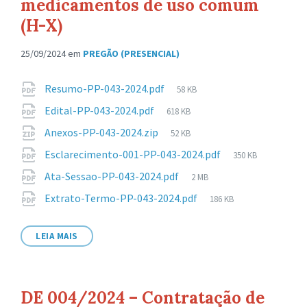
medicamentos de uso comum
(H-X)
25/09/2024
em
PREGÃO (PRESENCIAL)
Anexos
Tamanho
Resumo-PP-043-2024.pdf
58 KB
de
Tamanho
Edital-PP-043-2024.pdf
618 KB
arquivo:
de
Tamanho
Anexos-PP-043-2024.zip
52 KB
arquivo:
de
Tamanho
Esclarecimento-001-PP-043-2024.pdf
350 KB
arquivo:
de
Tamanho
Ata-Sessao-PP-043-2024.pdf
2 MB
arquivo:
de
Tamanho
Extrato-Termo-PP-043-2024.pdf
186 KB
arquivo:
de
arquivo:
LEIA MAIS
DE 004/2024 – Contratação de