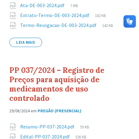
de
Tamanho
Ata-DE-003-2024.pdf
7 MB
arquivo:
de
Tamanho
Extrato-Termo-DE-003-2024.pdf
182 KB
arquivo:
de
Tamanho
Termo-Revogacao-DE-003-2024.pdf
142 KB
arquivo:
de
arquivo:
LEIA MAIS
PP 037/2024 – Registro de
Preços para aquisição de
medicamentos de uso
controlado
29/08/2024
em
PREGÃO (PRESENCIAL)
Anexos
Tamanho
Resumo-PP-037-2024.pdf
59 KB
de
Tamanho
Edital-PP-037-2024.pdf
536 KB
arquivo: