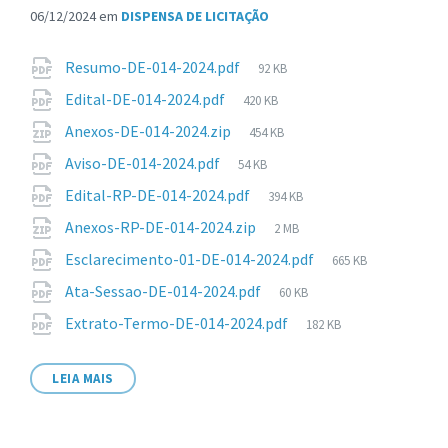
06/12/2024
em
DISPENSA DE LICITAÇÃO
Anexos
Tamanho
Resumo-DE-014-2024.pdf
92 KB
de
Tamanho
Edital-DE-014-2024.pdf
420 KB
arquivo:
de
Tamanho
Anexos-DE-014-2024.zip
454 KB
arquivo:
de
Tamanho
Aviso-DE-014-2024.pdf
54 KB
arquivo:
de
Tamanho
Edital-RP-DE-014-2024.pdf
394 KB
arquivo:
de
Tamanho
Anexos-RP-DE-014-2024.zip
2 MB
arquivo:
de
Tamanho
Esclarecimento-01-DE-014-2024.pdf
665 KB
arquivo:
de
Tamanho
Ata-Sessao-DE-014-2024.pdf
60 KB
arquivo:
de
Tamanho
Extrato-Termo-DE-014-2024.pdf
182 KB
arquivo:
de
arquivo:
LEIA MAIS