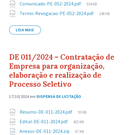
Tamanho
Comunicado-PE-052-2024.pdf
534 KB
arquivo:
de
Tamanho
Termo-Revogacao-PE-052-2024.pdf
140 KB
arquivo:
de
arquivo:
LEIA MAIS
DE 011/2024 – Contratação de
Empresa para organização,
elaboração e realização de
Processo Seletivo
17/10/2024
em
DISPENSA DE LICITAÇÃO
Anexos
Tamanho
Resumo-DE-011-2024.pdf
93 KB
de
Tamanho
Edital-DE-011-2024.pdf
415 KB
arquivo:
de
Tamanho
Anexos-DE-011-2024.zip
67 KB
arquivo: