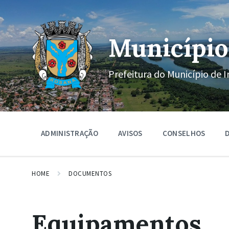
Ir
Pular
Pular
para
para
para
o
a
o
conteúdo
navegação
rodapé
Município
principal
Prefeitura do Município de I
ADMINISTRAÇÃO
AVISOS
CONSELHOS
D
HOME
DOCUMENTOS
Equipamentos