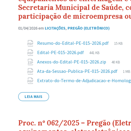
Secretaria Municipal de Saúde, c
participação de microempresa o
01/04/2026
em
LICITAÇÕES
,
PREGÃO (ELETRÔNICO)
Anexos
Tamanh
Resumo-do-Edital-PE-015-2026.pdf
15 KB
de
Tamanho
Edital-PE-015-2026.pdf
441 KB
arquivo:
de
Tamanho
Anexos-do-Edital-PE-015-2026.zip
40 KB
arquivo:
de
Tam
Ata-da-Sessao-Publica-PE-015-2026.pdf
1 MB
arquivo:
de
Extrato-do-Termo-de-Adjudicacao-e-Homolog
arqu
LEIA MAIS
Proc. nº 062/2025 – Pregão (Elet