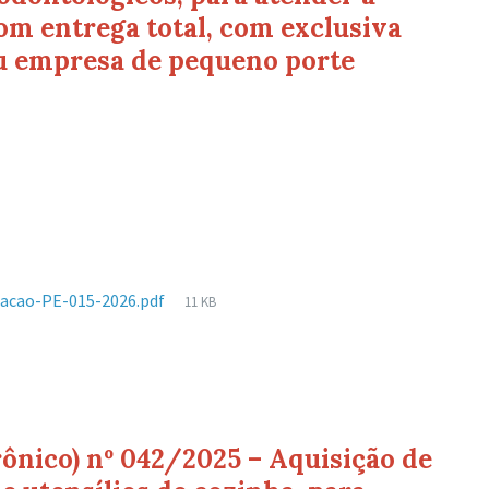
om entrega total, com exclusiva
u empresa de pequeno porte
o
anho
Tamanho
acao-PE-015-2026.pdf
11 KB
ivo:
de
arquivo:
rônico) nº 042/2025 – Aquisição de