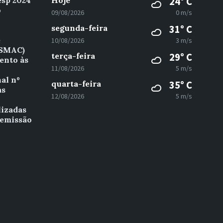
esp 2024
Hoje
24° C
o
09/08/2026
0 m/s
segunda-feira
31° C
e
10/08/2026
3 m/s
(SMAC)
terça-feira
29° C
ento às
11/08/2026
5 m/s
al nº
quarta-feira
35° C
as
12/08/2026
5 m/s
º
lizadas
 emissão