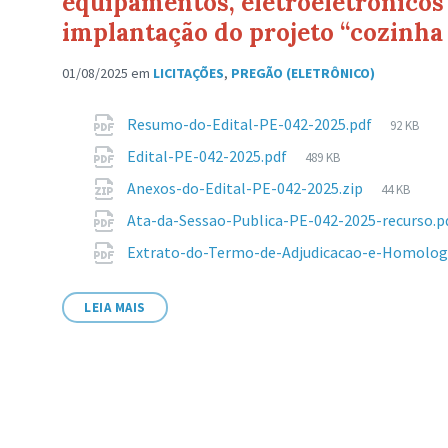
equipamentos, eletroeletrônicos 
implantação do projeto “cozinha
01/08/2025
em
LICITAÇÕES
,
PREGÃO (ELETRÔNICO)
Anexos
Tamanh
Resumo-do-Edital-PE-042-2025.pdf
92 KB
de
Tamanho
Edital-PE-042-2025.pdf
489 KB
arquivo:
de
Tamanho
Anexos-do-Edital-PE-042-2025.zip
44 KB
arquivo:
de
Ata-da-Sessao-Publica-PE-042-2025-recurso.p
arquivo:
Extrato-do-Termo-de-Adjudicacao-e-Homolog
LEIA MAIS