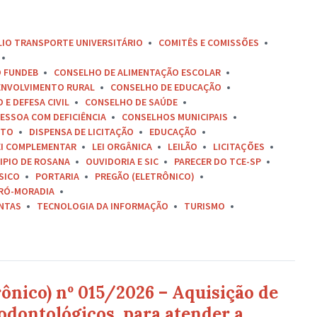
LIO TRANSPORTE UNIVERSITÁRIO
COMITÊS E COMISSÕES
O FUNDEB
CONSELHO DE ALIMENTAÇÃO ESCOLAR
ENVOLVIMENTO RURAL
CONSELHO DE EDUCAÇÃO
E DEFESA CIVIL
CONSELHO DE SAÚDE
ESSOA COM DEFICIÊNCIA
CONSELHOS MUNICIPAIS
ETO
DISPENSA DE LICITAÇÃO
EDUCAÇÃO
EI COMPLEMENTAR
LEI ORGÂNICA
LEILÃO
LICITAÇÕES
IPIO DE ROSANA
OUVIDORIA E SIC
PARECER DO TCE-SP
SICO
PORTARIA
PREGÃO (ELETRÔNICO)
RÓ-MORADIA
ONTAS
TECNOLOGIA DA INFORMAÇÃO
TURISMO
rônico) nº 015/2026 – Aquisição de
dontológicos, para atender a