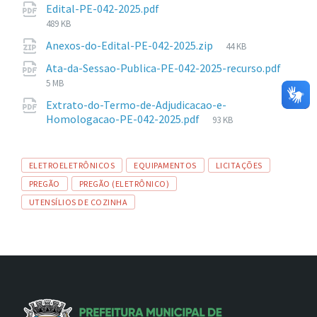
Tamanho
Edital-PE-042-2025.pdf
arquivo:
de
489 KB
arquivo:
Tamanho
Anexos-do-Edital-PE-042-2025.zip
44 KB
de
Tam
Ata-da-Sessao-Publica-PE-042-2025-recurso.pdf
arquivo:
de
5 MB
arqui
Extrato-do-Termo-de-Adjudicacao-e-
Tamanho
Homologacao-PE-042-2025.pdf
93 KB
de
arquivo:
Tags
ELETROELETRÔNICOS
EQUIPAMENTOS
LICITAÇÕES
PREGÃO
PREGÃO (ELETRÔNICO)
UTENSÍLIOS DE COZINHA