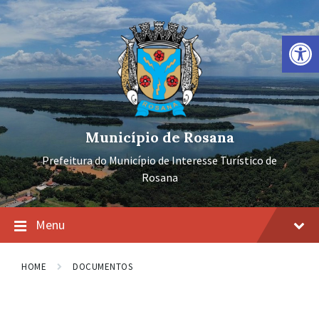
Ir
Pular
Pular
para
para
para
o
a
o
Barra de Ferramentas Aberta
conteúdo
navegação
rodapé
principal
Município de Rosana
Prefeitura do Município de Interesse Turístico de
Rosana
Menu
HOME
DOCUMENTOS