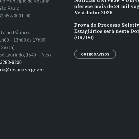
Notícias UNIVESP – Univ
 do Município de Rosana
oferece mais de 24 mil va
São Paulo
Vestibular 2026
62.452/0001-00
Prova do Processo Seleti
Estagiários será neste D
to ao Público:
(09/06)
1h00 – 13h00 às 17h00
 Sexta)
sé Laurindo, 1540 – Paço
OUTROS AVISOS
 3288-8200
ria@rosana.sp.gov.br