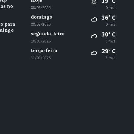
esp
Hoje
19° C
gas no
08/08/2026
0 m/s
domingo
36° C
vo para
09/08/2026
0 m/s
omingo
segunda-feira
30° C
10/08/2026
3 m/s
terça-feira
29° C
11/08/2026
5 m/s