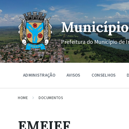
Ir
Pular
Pular
para
para
para
o
a
o
conteúdo
navegação
rodapé
Município
principal
Prefeitura do Município de I
ADMINISTRAÇÃO
AVISOS
CONSELHOS
D
HOME
DOCUMENTOS
EMEIEF