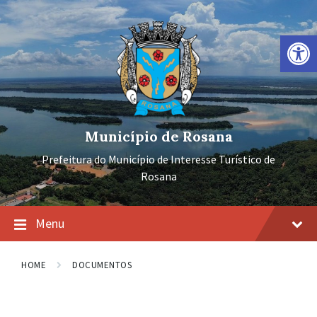
Ir
Pular
Pular
para
para
para
o
a
o
Barra de Ferramentas Aberta
conteúdo
navegação
rodapé
principal
Município de Rosana
Prefeitura do Município de Interesse Turístico de
Rosana
Menu
HOME
DOCUMENTOS