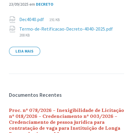
23/09/2025
em
DECRETO
Anexos
Tamanho
Dec4040.pdf
191 KB
de
Taman
Termo-de-Retificacao-Decreto-4040-2025.pdf
arquivo:
de
208 KB
arquivo:
LEIA MAIS
Documentos Recentes
Proc. nº 078/2026 – Inexigibilidade de Licitação
nº 018/2026 – Credenciamento nº 003/2026 –
Credenciamento de pessoa jurídica para
contratação de vaga para Instituição de Longa