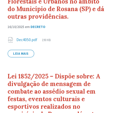
Florestais e Urbanos no âmbito
do Município de Rosana (SP) e dá
outras providências.
16/10/2025
em
DECRETO
Anexos
Tamanho
Dec4050.pdf
190 KB
de
arquivo:
LEIA MAIS
Lei 1852/2025 – Dispõe sobre: A
divulgação de mensagem de
combate ao assédio sexual em
festas, eventos culturais e
esportivos realizados no