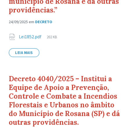
município de Rosana e dá outras
providências.”
24/09/2025
em
DECRETO
Anexos
Tamanho
Lei1852.pdf
202 KB
de
arquivo:
LEIA MAIS
Decreto 4040/2025 – Institui a
Equipe de Apoio a Prevenção,
Controle e Combate a Incendios
Florestais e Urbanos no âmbito
do Município de Rosana (SP) e dá
outras providências.