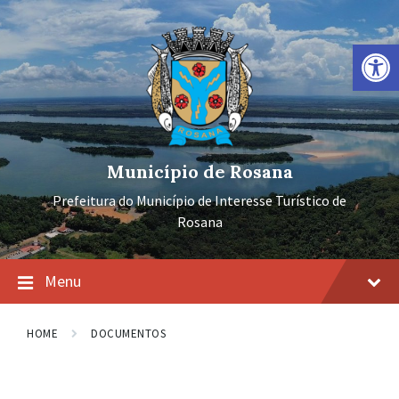
Ir
Pular
Pular
para
para
para
o
a
o
Barra de Ferramentas Aberta
conteúdo
navegação
rodapé
principal
Município de Rosana
Prefeitura do Município de Interesse Turístico de
Rosana
Menu
HOME
DOCUMENTOS