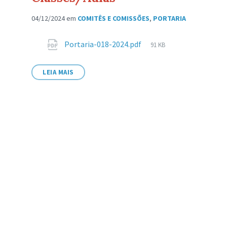
04/12/2024
em
COMITÊS E COMISSÕES
,
PORTARIA
Anexos
Tamanho
Portaria-018-2024.pdf
91 KB
de
arquivo:
LEIA MAIS