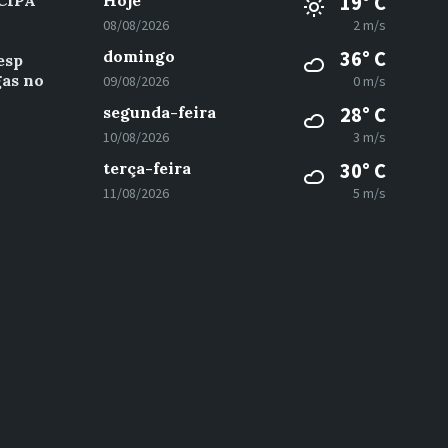
 CIPA
Hoje
19° C
08/08/2026
2 m/s
domingo
36° C
esp
gas no
09/08/2026
0 m/s
segunda-feira
28° C
10/08/2026
3 m/s
terça-feira
30° C
11/08/2026
5 m/s