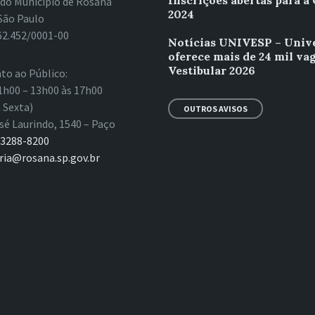
Inscrições abertas para a
 do Município de Rosana
2024
São Paulo
62.452/0001-00
Notícias UNIVESP – Univ
oferece mais de 24 mil va
Vestibular 2026
to ao Público:
1h00 – 13h00 às 17h00
 Sexta)
OUTROS AVISOS
sé Laurindo, 1540 – Paço
 3288-8200
ria@rosana.sp.gov.br