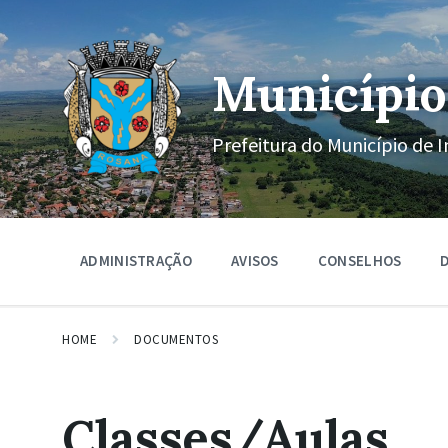
Ir
Pular
Pular
para
para
para
o
a
o
conteúdo
navegação
rodapé
Município
principal
Prefeitura do Município de I
ADMINISTRAÇÃO
AVISOS
CONSELHOS
D
HOME
DOCUMENTOS
Classes/Aulas