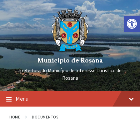
Ir
Pular
Pular
para
para
para
o
a
o
Barra de Ferramentas Aberta
conteúdo
navegação
rodapé
principal
Município de Rosana
Prefeitura do Município de Interesse Turístico de
Rosana
Menu
HOME
DOCUMENTOS