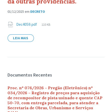
dá outras providências.
01/12/2025
em
DECRETO
Anexos
Tamanho
Dec4059.pdf
110 KB
de
arquivo:
LEIA MAIS
Documentos Recentes
Proc. nº 076/2026 – Pregão (Eletrônico) nº
034/2026 – Registro de preços para aquisição
de recompositor de pista usinado e quente CAP
50-70, com entrega parcelada, para atender a
Secretaria de Obras, Urbanismo e Serviços