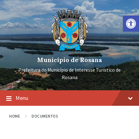
Ir
Pular
Pular
para
para
para
o
a
o
Barra de Ferramentas Aberta
conteúdo
navegação
rodapé
principal
Município de Rosana
Prefeitura do Município de Interesse Turístico de
Rosana
Menu
HOME
DOCUMENTOS