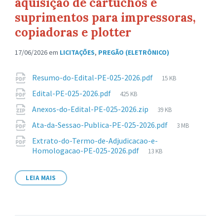
aquisição de cartuchos e
suprimentos para impressoras,
copiadoras e plotter
17/06/2026
em
LICITAÇÕES
,
PREGÃO (ELETRÔNICO)
Anexos
Tamanho
Resumo-do-Edital-PE-025-2026.pdf
15 KB
de
Tamanho
Edital-PE-025-2026.pdf
425 KB
arquivo:
de
Tamanho
Anexos-do-Edital-PE-025-2026.zip
39 KB
arquivo:
de
Tamanho
Ata-da-Sessao-Publica-PE-025-2026.pdf
3 MB
arquivo:
de
Extrato-do-Termo-de-Adjudicacao-e-
arquivo:
Tamanho
Homologacao-PE-025-2026.pdf
13 KB
de
arquivo:
LEIA MAIS