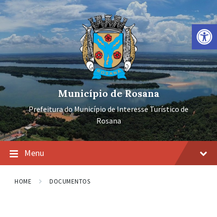
Ir
Pular
Pular
para
para
para
o
a
o
Barra de Ferramentas Aberta
conteúdo
navegação
rodapé
principal
Município de Rosana
Prefeitura do Município de Interesse Turístico de
Rosana
Menu
HOME
DOCUMENTOS