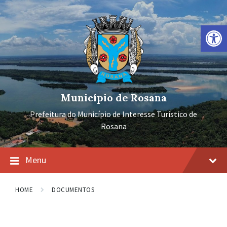
Ir
Pular
Pular
para
para
para
o
a
o
Barra de Ferramentas Aberta
conteúdo
navegação
rodapé
principal
Município de Rosana
Prefeitura do Município de Interesse Turístico de
Rosana
Menu
HOME
DOCUMENTOS