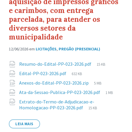
aquisição de impressos gráficos
e carimbos, com entrega
parcelada, para atender os
diversos setores da
municipalidade
12/06/2026
em
LICITAÇÕES
,
PREGÃO (PRESENCIAL)
Anexos
Tamanho
Resumo-do-Edital-PP-023-2026.pdf
15 KB
de
Tamanho
Edital-PP-023-2026.pdf
632 KB
arquivo:
de
Tamanho
Anexos-do-Edital-PP-023-2026.zip
5 MB
arquivo:
de
Tamanho
Ata-da-Sessao-Publica-PP-023-2026.pdf
1 MB
arquivo:
de
Extrato-do-Termo-de-Adjudicacao-e-
arquivo:
Tamanho
Homologacao-PP-023-2026.pdf
15 KB
de
arquivo:
LEIA MAIS