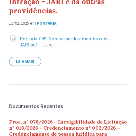
Infração – JARI e dá outras
providências.
11/02/2025
em
PORTARIA
Anexos
Portaria-009-Nomeacao-dos-membros-da-
Tamanho
JARI.pdf
180 KB
de
arquivo:
LEIA MAIS
Documentos Recentes
Proc. nº 078/2026 – Inexigibilidade de Licitação
nº 018/2026 – Credenciamento nº 003/2026 –
Credenciamento de pessoa jurídica para