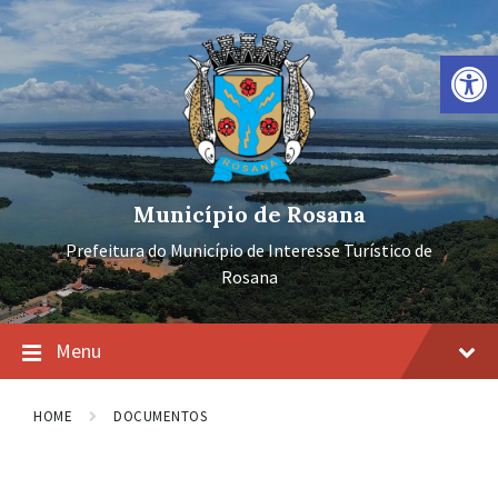
Ir
Pular
Pular
para
para
para
o
a
o
Barra de Ferramentas Aberta
conteúdo
navegação
rodapé
principal
Município de Rosana
Prefeitura do Município de Interesse Turístico de
Rosana
Menu
HOME
DOCUMENTOS