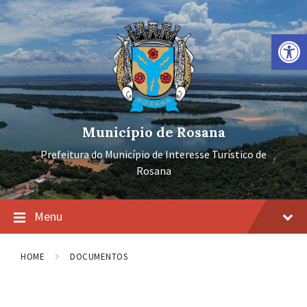
Ir
Pular
Pular
para
para
para
o
a
o
Barra de Ferramentas Aberta
conteúdo
navegação
rodapé
principal
Município de Rosana
Prefeitura do Município de Interesse Turístico de
Rosana
Menu
HOME
DOCUMENTOS