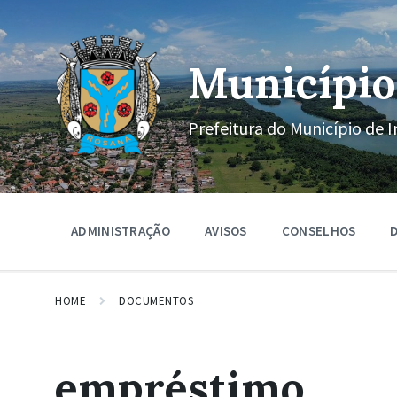
Ir
Pular
Pular
para
para
para
o
a
o
conteúdo
navegação
rodapé
Município
principal
Prefeitura do Município de I
ADMINISTRAÇÃO
AVISOS
CONSELHOS
D
HOME
DOCUMENTOS
empréstimo