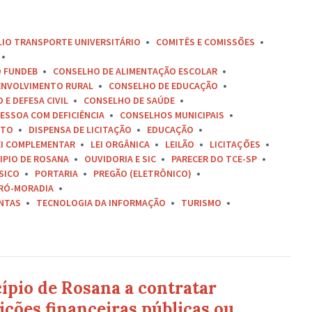
LIO TRANSPORTE UNIVERSITÁRIO
COMITÊS E COMISSÕES
O FUNDEB
CONSELHO DE ALIMENTAÇÃO ESCOLAR
ENVOLVIMENTO RURAL
CONSELHO DE EDUCAÇÃO
E DEFESA CIVIL
CONSELHO DE SAÚDE
ESSOA COM DEFICIÊNCIA
CONSELHOS MUNICIPAIS
ETO
DISPENSA DE LICITAÇÃO
EDUCAÇÃO
EI COMPLEMENTAR
LEI ORGÂNICA
LEILÃO
LICITAÇÕES
IPIO DE ROSANA
OUVIDORIA E SIC
PARECER DO TCE-SP
SICO
PORTARIA
PREGÃO (ELETRÔNICO)
RÓ-MORADIA
ONTAS
TECNOLOGIA DA INFORMAÇÃO
TURISMO
ípio de Rosana a contratar
ições financeiras públicas ou