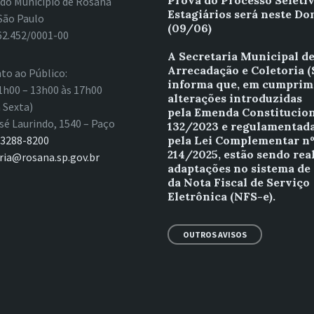
Prova do Processo Seleti
 do Município de Rosana
Estagiários será neste D
São Paulo
(09/06)
62.452/0001-00
A Secretaria Municipal d
Arrecadação e Coletoria 
to ao Público:
informa que, em cumprim
1h00 – 13h00 às 17h00
alterações introduzidas
 Sexta)
pela Emenda Constitucion
sé Laurindo, 1540 – Paço
132/2023 e regulamentad
 3288-8200
pela Lei Complementar n
214/2025, estão sendo rea
ria@rosana.sp.gov.br
adaptações no sistema de
da Nota Fiscal de Serviço
Eletrônica (NFS-e).
OUTROS AVISOS