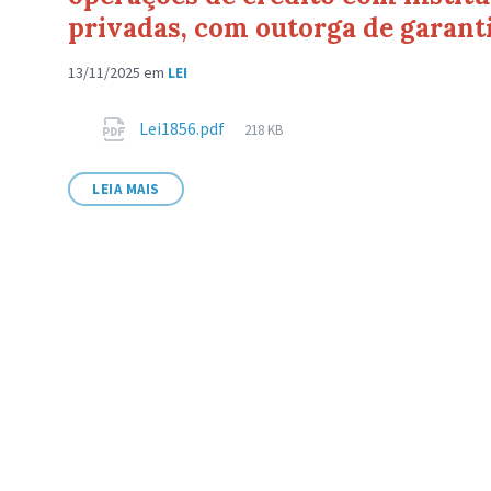
privadas, com outorga de garanti
13/11/2025
em
LEI
Anexos
Tamanho
Lei1856.pdf
218 KB
de
arquivo:
LEIA MAIS