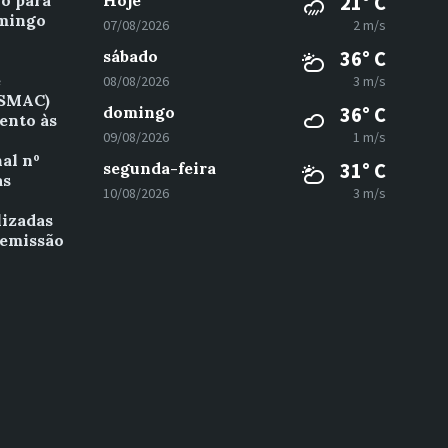
vo para
Hoje
21° C
omingo
07/08/2026
2 m/s
sábado
36° C
e
08/08/2026
3 m/s
(SMAC)
domingo
36° C
ento às
09/08/2026
1 m/s
al nº
segunda-feira
31° C
as
10/08/2026
3 m/s
º
lizadas
 emissão