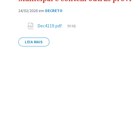
24/02/2026
em
DECRETO
Anexos
Tamanho
Dec4119.pdf
99 KB
de
arquivo:
LEIA MAIS