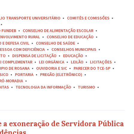
LIO TRANSPORTE UNIVERSITÁRIO
COMITÊS E COMISSÕES
O FUNDEB
CONSELHO DE ALIMENTAÇÃO ESCOLAR
ENVOLVIMENTO RURAL
CONSELHO DE EDUCAÇÃO
E DEFESA CIVIL
CONSELHO DE SAÚDE
ESSOA COM DEFICIÊNCIA
CONSELHOS MUNICIPAIS
ETO
DISPENSA DE LICITAÇÃO
EDUCAÇÃO
EI COMPLEMENTAR
LEI ORGÂNICA
LEILÃO
LICITAÇÕES
IPIO DE ROSANA
OUVIDORIA E SIC
PARECER DO TCE-SP
SICO
PORTARIA
PREGÃO (ELETRÔNICO)
RÓ-MORADIA
ONTAS
TECNOLOGIA DA INFORMAÇÃO
TURISMO
e a exoneração de Servidora Pública
dências.