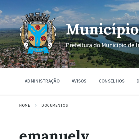
Ir
Pular
Pular
para
para
para
o
a
o
conteúdo
navegação
rodapé
Município
principal
Prefeitura do Município de I
ADMINISTRAÇÃO
AVISOS
CONSELHOS
D
HOME
DOCUMENTOS
emanuely