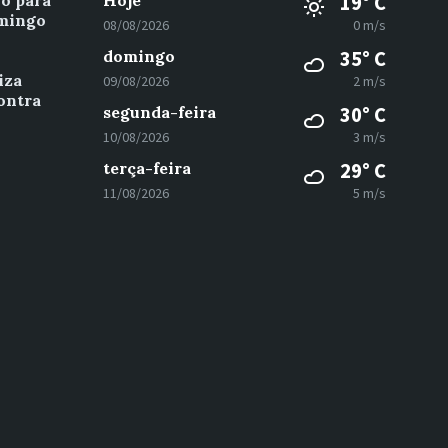
vo para
Hoje
19° C
omingo
08/08/2026
0 m/s
domingo
35° C
iza
09/08/2026
2 m/s
ontra
segunda-feira
30° C
10/08/2026
3 m/s
terça-feira
29° C
11/08/2026
5 m/s