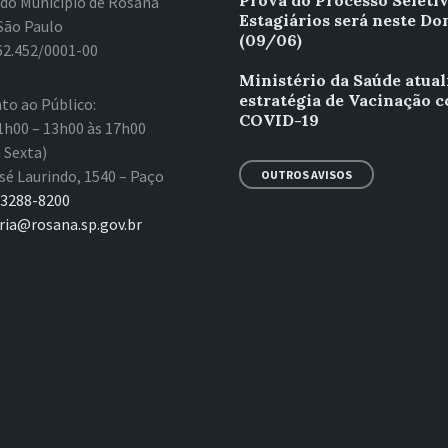
Prova do Processo Seleti
 do Município de Rosana
Estagiários será neste D
São Paulo
(09/06)
62.452/0001-00
Ministério da Saúde atual
estratégia de Vacinação c
to ao Público:
COVID-19
1h00 – 13h00 às 17h00
 Sexta)
sé Laurindo, 1540 – Paço
OUTROS AVISOS
 3288-8200
ria@rosana.sp.gov.br