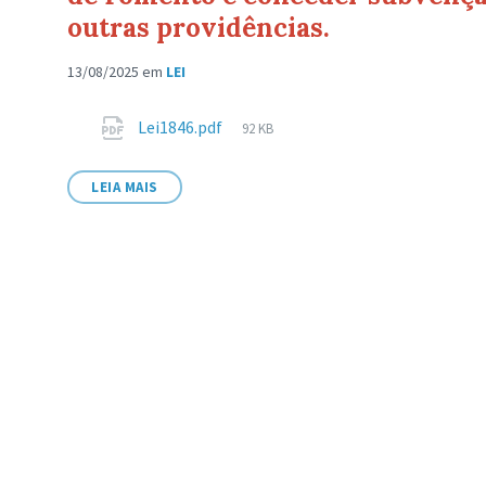
outras providências.
13/08/2025
em
LEI
Anexos
Tamanho
Lei1846.pdf
92 KB
de
arquivo:
LEIA MAIS