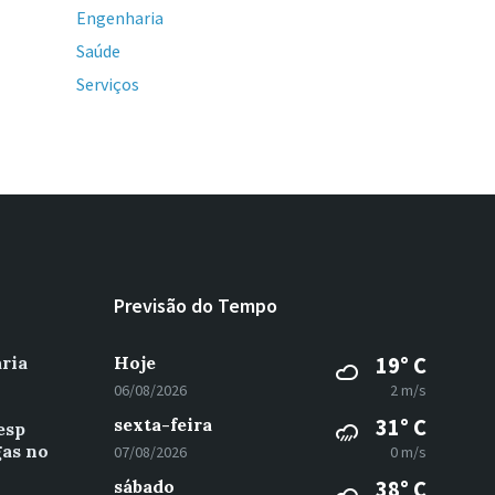
Engenharia
Saúde
Serviços
Previsão do Tempo
ria
Hoje
19° C
06/08/2026
2 m/s
sexta-feira
31° C
esp
gas no
07/08/2026
0 m/s
sábado
38° C