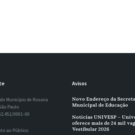
te
Avisos
Novo Endereço da Secreta
 do Município de Rosana
Municipal de Educação
São Paulo
62.452/0001-00
Notícias UNIVESP – Univ
oferece mais de 24 mil va
Vestibular 2026
to ao Público: