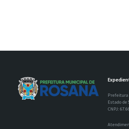
Expedien
Prefeitura
Estado de 
CNPJ: 67.6
Atendimen