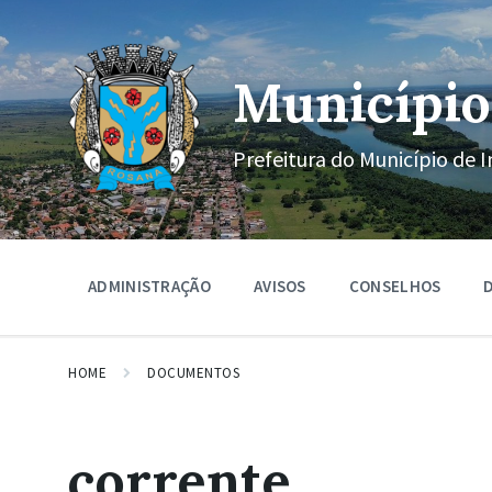
Ir
Pular
Pular
para
para
para
o
a
o
conteúdo
navegação
rodapé
Município
principal
Prefeitura do Município de I
ADMINISTRAÇÃO
AVISOS
CONSELHOS
D
HOME
DOCUMENTOS
corrente