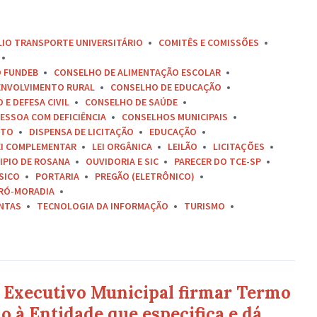
LIO TRANSPORTE UNIVERSITÁRIO
COMITÊS E COMISSÕES
O FUNDEB
CONSELHO DE ALIMENTAÇÃO ESCOLAR
ENVOLVIMENTO RURAL
CONSELHO DE EDUCAÇÃO
E DEFESA CIVIL
CONSELHO DE SAÚDE
ESSOA COM DEFICIÊNCIA
CONSELHOS MUNICIPAIS
ETO
DISPENSA DE LICITAÇÃO
EDUCAÇÃO
EI COMPLEMENTAR
LEI ORGÂNICA
LEILÃO
LICITAÇÕES
IPIO DE ROSANA
OUVIDORIA E SIC
PARECER DO TCE-SP
SICO
PORTARIA
PREGÃO (ELETRÔNICO)
RÓ-MORADIA
ONTAS
TECNOLOGIA DA INFORMAÇÃO
TURISMO
r Executivo Municipal firmar Termo
 à Entidade que especifica e dá