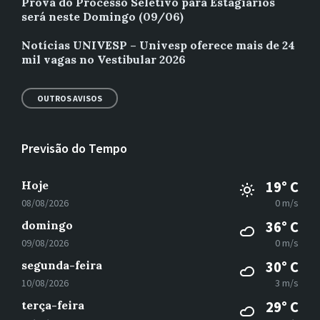
Prova do Processo Seletivo para Estagiários
será neste Domingo (09/06)
Notícias UNIVESP – Univesp oferece mais de 24
mil vagas no Vestibular 2026
OUTROS AVISOS
Previsão do Tempo
Hoje
19° C
08/08/2026
0 m/s
domingo
36° C
09/08/2026
0 m/s
segunda-feira
30° C
10/08/2026
3 m/s
terça-feira
29° C