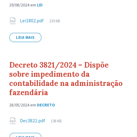
29/08/2024
em
LEI
Anexos
Tamanho
Lei1802.pdf
233 KB
de
arquivo:
LEIA MAIS
Decreto 3821/2024 – Dispõe
sobre impedimento da
contabilidade na administração
fazendária
28/05/2024
em
DECRETO
Anexos
Tamanho
Dec3821.pdf
136 KB
de
arquivo: