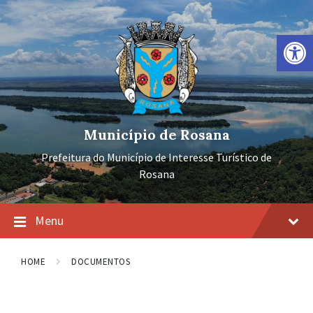
Ir
Pular
Pular
para
para
para
o
a
o
Barra de Ferramentas Aberta
conteúdo
navegação
rodapé
principal
Município de Rosana
Prefeitura do Município de Interesse Turístico de
Rosana
Menu
HOME
DOCUMENTOS