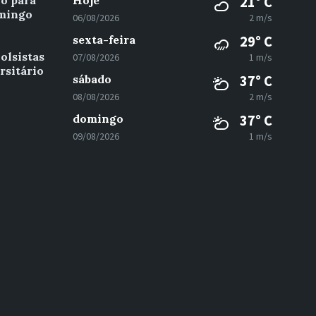
vo para
Hoje
21° C
omingo
06/08/2026
2 m/s
sexta-feira
29° C
olsistas
07/08/2026
1 m/s
rsitário
sábado
37° C
08/08/2026
2 m/s
domingo
37° C
09/08/2026
1 m/s