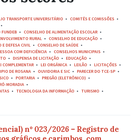
LIO TRANSPORTE UNIVERSITÁRIO
COMITÊS E COMISSÕES
O FUNDEB
CONSELHO DE ALIMENTAÇÃO ESCOLAR
ENVOLVIMENTO RURAL
CONSELHO DE EDUCAÇÃO
E DEFESA CIVIL
CONSELHO DE SAÚDE
ESSOA COM DEFICIÊNCIA
CONSELHOS MUNICIPAIS
ETO
DISPENSA DE LICITAÇÃO
EDUCAÇÃO
EI COMPLEMENTAR
LEI ORGÂNICA
LEILÃO
LICITAÇÕES
IPIO DE ROSANA
OUVIDORIA E SIC
PARECER DO TCE-SP
SICO
PORTARIA
PREGÃO (ELETRÔNICO)
RÓ-MORADIA
ONTAS
TECNOLOGIA DA INFORMAÇÃO
TURISMO
encial) nº 023/2026 – Registro de
sos gráficos e carimbos, com