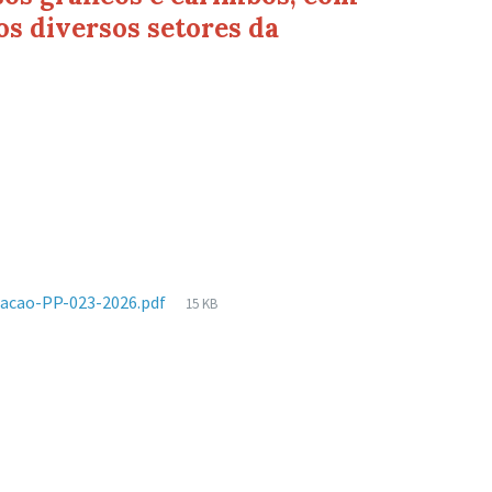
os diversos setores da
o
anho
Tamanho
acao-PP-023-2026.pdf
15 KB
ivo:
de
arquivo: