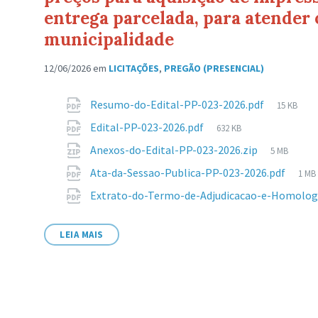
entrega parcelada, para atender 
municipalidade
12/06/2026
em
LICITAÇÕES
,
PREGÃO (PRESENCIAL)
Anexos
Tamanh
Resumo-do-Edital-PP-023-2026.pdf
15 KB
de
Tamanho
Edital-PP-023-2026.pdf
632 KB
arquivo:
de
Tamanho
Anexos-do-Edital-PP-023-2026.zip
5 MB
arquivo:
de
Tam
Ata-da-Sessao-Publica-PP-023-2026.pdf
1 MB
arquivo:
de
Extrato-do-Termo-de-Adjudicacao-e-Homolog
arqu
LEIA MAIS