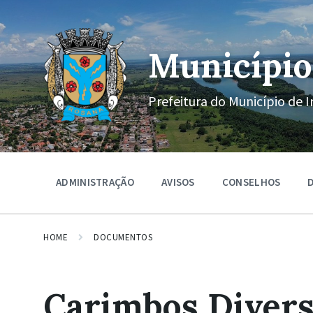
Ir
Pular
Pular
para
para
para
o
a
o
conteúdo
navegação
rodapé
Município
principal
Prefeitura do Município de I
ADMINISTRAÇÃO
AVISOS
CONSELHOS
D
HOME
DOCUMENTOS
Carimbos Divers