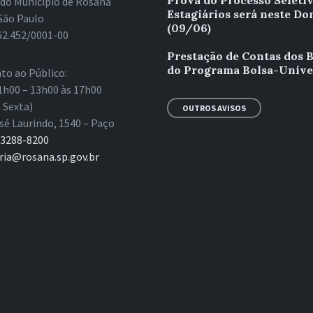
Prova do Processo Seleti
 do Município de Rosana
Estagiários será neste D
São Paulo
(09/06)
62.452/0001-00
Prestação de Contas dos B
do Programa Bolsa-Unive
to ao Público:
1h00 – 13h00 às 17h00
 Sexta)
OUTROS AVISOS
sé Laurindo, 1540 – Paço
 3288-8200
ria@rosana.sp.gov.br