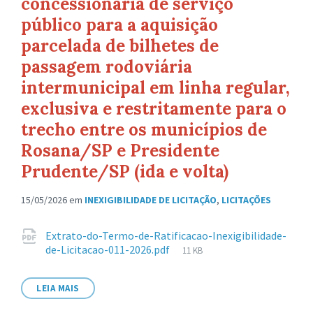
concessionária de serviço
público para a aquisição
parcelada de bilhetes de
passagem rodoviária
intermunicipal em linha regular,
exclusiva e restritamente para o
trecho entre os municípios de
Rosana/SP e Presidente
Prudente/SP (ida e volta)
15/05/2026
em
INEXIGIBILIDADE DE LICITAÇÃO
,
LICITAÇÕES
Anexos
Extrato-do-Termo-de-Ratificacao-Inexigibilidade-
Tamanho
de-Licitacao-011-2026.pdf
11 KB
de
arquivo:
LEIA MAIS