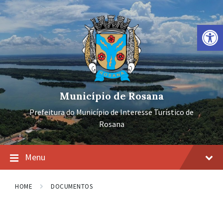
Ir
Pular
Pular
para
para
para
o
a
o
Barra de Ferramentas Aberta
conteúdo
navegação
rodapé
principal
Município de Rosana
Prefeitura do Município de Interesse Turístico de
Rosana
Menu
HOME
DOCUMENTOS