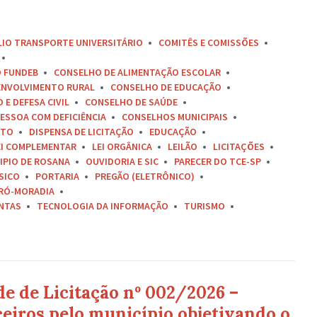
LIO TRANSPORTE UNIVERSITÁRIO
COMITÊS E COMISSÕES
O FUNDEB
CONSELHO DE ALIMENTAÇÃO ESCOLAR
ENVOLVIMENTO RURAL
CONSELHO DE EDUCAÇÃO
E DEFESA CIVIL
CONSELHO DE SAÚDE
ESSOA COM DEFICIÊNCIA
CONSELHOS MUNICIPAIS
ETO
DISPENSA DE LICITAÇÃO
EDUCAÇÃO
EI COMPLEMENTAR
LEI ORGÂNICA
LEILÃO
LICITAÇÕES
IPIO DE ROSANA
OUVIDORIA E SIC
PARECER DO TCE-SP
SICO
PORTARIA
PREGÃO (ELETRÔNICO)
RÓ-MORADIA
ONTAS
TECNOLOGIA DA INFORMAÇÃO
TURISMO
de de Licitação nº 002/2026 –
eiros pelo município objetivando o