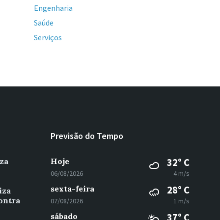
Engenharia
Saúde
Serviços
Previsão do Tempo
za
Hoje
32° C
06/08/2026
4 m/s
sexta-feira
28° C
iza
ontra
07/08/2026
1 m/s
sábado
37° C