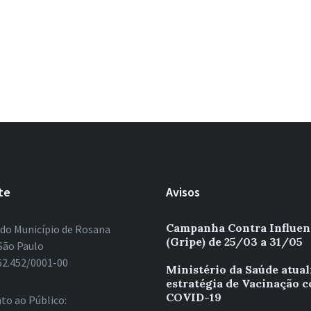
te
Avisos
Campanha Contra Influen
 do Município de Rosana
(Gripe) de 25/03 a 31/05
São Paulo
62.452/0001-00
Ministério da Saúde atual
estratégia de Vacinação c
COVID-19
to ao Público: