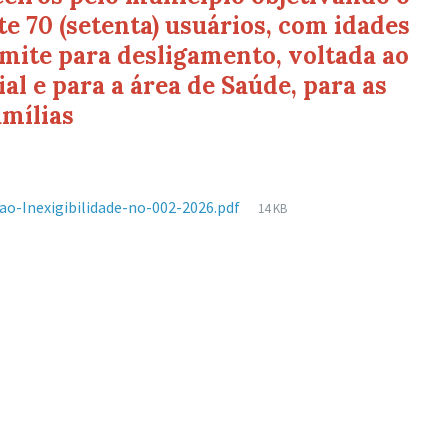
70 (setenta) usuários, com idades
limite para desligamento, voltada ao
al e para a área de Saúde, para as
amílias
Tamanho
cao-Inexigibilidade-no-002-2026.pdf
14 KB
de
arquivo: