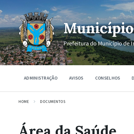
Ir
Pular
Pular
para
para
para
o
a
o
conteúdo
navegação
rodapé
Município
principal
Prefeitura do Município de I
ADMINISTRAÇÃO
AVISOS
CONSELHOS
D
HOME
DOCUMENTOS
Área da Saúde