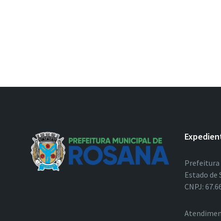
Expedien
Prefeitura
Estado de 
CNPJ: 67.6
Atendimen