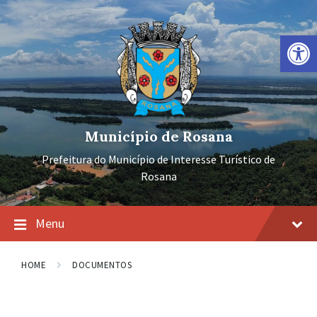
Ir
Pular
Pular
para
para
para
o
a
o
Barra de Ferramentas Aberta
conteúdo
navegação
rodapé
principal
Município de Rosana
Prefeitura do Município de Interesse Turístico de
Rosana
Menu
HOME
DOCUMENTOS