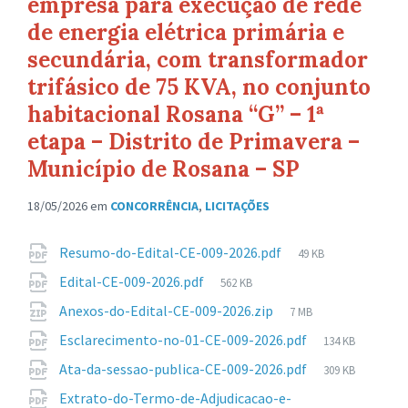
empresa para execução de rede
de energia elétrica primária e
secundária, com transformador
trifásico de 75 KVA, no conjunto
habitacional Rosana “G” – 1ª
etapa – Distrito de Primavera –
Município de Rosana – SP
18/05/2026
em
CONCORRÊNCIA
,
LICITAÇÕES
Anexos
Tamanho
Resumo-do-Edital-CE-009-2026.pdf
49 KB
de
Tamanho
Edital-CE-009-2026.pdf
562 KB
arquivo:
de
Tamanho
Anexos-do-Edital-CE-009-2026.zip
7 MB
arquivo:
de
Tamanho
Esclarecimento-no-01-CE-009-2026.pdf
134 KB
arquivo:
de
Tamanho
Ata-da-sessao-publica-CE-009-2026.pdf
309 KB
arquivo:
de
Extrato-do-Termo-de-Adjudicacao-e-
arquivo: