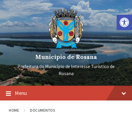
Ir
Pular
Pular
para
para
para
o
a
o
Barra de Ferramentas Aberta
conteúdo
navegação
rodapé
principal
Município de Rosana
Prefeitura do Município de Interesse Turístico de
Rosana
Menu
HOME
DOCUMENTOS