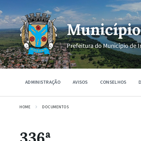
Ir
Pular
Pular
para
para
para
o
a
o
conteúdo
navegação
rodapé
Município
principal
Prefeitura do Município de I
ADMINISTRAÇÃO
AVISOS
CONSELHOS
D
HOME
DOCUMENTOS
336ª